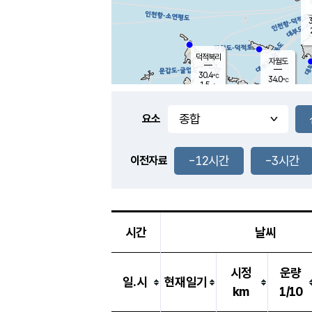
3
덕적북리
자월도
30.4
℃
34.0
℃
1.5
m/s
1.0
m/s
-
mm
-
mm
요소
풍도
30.7
덕적지도
1.4
m/
-
-12시간
-3시간
mm
이전자료
28.9
℃
대
1.0
m/s
-
mm
29.5
2.0
m
-
mm
시간
날씨
시정
운량
일.시
현재일기
km
1/10