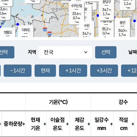
-
-
mm
무의도
mm
mm
분당구
1.5
-
1.1
m/s
m/s
mm
수리산길
-
-
mm
mm
3.6
의왕
34.7
℃
℃
2.6
33.6
m/s
1.7
m/s
℃
-
-
-
mm
0.7
℃
mm
m/s
기흥구갈
-
-
m/s
mm
용인
-
수원
mm
35.2
℃
대부도
36.0
℃
영흥도
0.7
34.7
m/s
℃
1.7
m/s
-
mm
1.5
33.8
m/s
-
℃
mm
32.8
℃
-
오산
1.9
mm
m/s
1.6
m/s
-
mm
-
mm
향남
34.1
℃
지역
날짜
1.8
m/s
34.5
-
℃
운평
mm
송탄
1.3
℃
m/s
-
s
mm
34.0
보
℃
36.4
-1시간
현재
+1시간
+3시간
+1
℃
1.9
m/s
산
1.0
m/s
-
33.
mm
-
mm
1.5
℃
-
m
/s
기온(℃)
강수
현재
이슬점
체감
일강수
적설
중하운량
기온
온도
온도
mm
cm