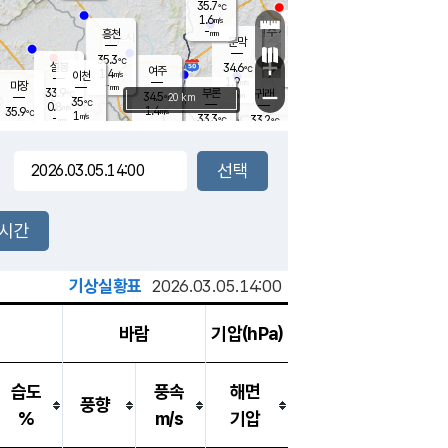
35.7
℃
강림
1.6
m/s
원주
-
흥천
mm
33.4
℃
문막
1.4
m/s
34.6
℃
35.3
-
℃
mm
+
1.8
설봉
m/s
34.6
℃
여주
1.4
m/s
이천
-
mm
1.9
m/s
-
마장
mm
신림
33.9
부론
-
귀래
−
℃
mm
34.5
20 km
℃
35
℃
0.8
m/s
1.4
35.9
m/s
℃
33.6
1
m/s
℃
-
33.3
33.2
mm
℃
-
℃
mm
1.9
m/s
-
1.2
mm
m/s
2.6
1.0
m/s
m/s
-
mm
-
백운
mm
-
-
mm
mm
백암
장호원
34.2
℃
1.7
m/s
34.6
℃
35.3
엄정
℃
-
mm
1.0
m/s
1.4
m/s
노은
-
mm
-
34.9
mm
℃
개
2시간
0.9
m/s
34.6
℃
-
mm
5
0.7
℃
m/s
-
m/s
mm
m
기상실황표
2026.03.05.14:00
바람
기압(hPa)
습도
풍속
해면
풍향
%
m/s
기압