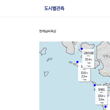
도시별관측
현재날씨
육상
홈
교동도(음)
32.4
℃
-
m/s
-
mm
볼음도
대연평
32.5
℃
2.2
m/s
32.5
℃
-
mm
1.6
m/s
-
mm
장봉도
33.5
℃
2.6
m/s
-
mm