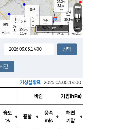
25.0
℃
강림
3.1
m/s
원주
-
흥천
mm
22.8
℃
문막
0.5
m/s
25.9
℃
-
-
℃
mm
+
2.2
설봉
m/s
25.3
℃
여주
-
m/s
이천
-
mm
3.0
m/s
-
마장
mm
신림
26.1
부론
-
귀래
−
℃
mm
25.3
20 km
℃
25.5
℃
3.2
m/s
1.2
26.5
m/s
℃
23.7
1.1
m/s
℃
-
23.8
23.6
mm
℃
-
℃
mm
2.8
m/s
-
0.8
mm
m/s
2.7
0.1
m/s
m/s
-
mm
-
백운
mm
7.5
-
mm
mm
백암
장호원
24.7
℃
2.1
m/s
22.8
℃
25.0
엄정
℃
0.5
mm
0.1
m/s
1.3
m/s
노은
9.0
mm
1.5
25.7
mm
℃
개
2시간
3.7
m/s
23.9
℃
15.5
mm
1.6
℃
m/s
13.5
/s
mm
m
기상실황표
2026.03.05.14:00
바람
기압(hPa)
습도
풍속
해면
풍향
%
m/s
기압