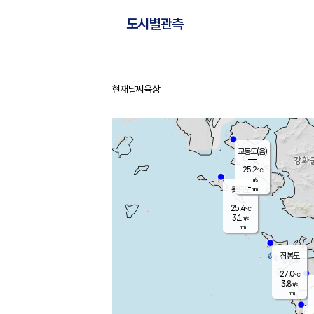
도시별관측
현재날씨
육상
홈
교동도(음)
25.2
℃
-
m/s
-
mm
볼음도
대연평
25.4
℃
3.1
m/s
27.8
℃
-
mm
2.0
m/s
-
mm
장봉도
27.0
℃
3.8
m/s
-
mm