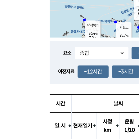
2
덕적북리
자월도
26.4
℃
25.7
℃
3.9
m/s
2.1
m/s
-
mm
3.5
mm
요소
풍도
27.0
덕적지도
2.9
m/
0.5
-12시간
-3시간
m
이전자료
26.0
℃
대
5.3
m/s
-
mm
28.0
5.9
m
-
mm
시간
날씨
시정
운량
일.시
현재일기
km
1/10