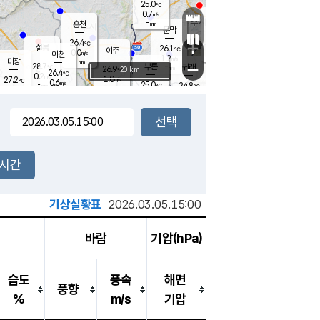
25.0
℃
강림
0.7
m/s
원주
-
흥천
mm
22.7
℃
문막
0.1
m/s
28.1
℃
26.4
-
℃
mm
+
0.9
설봉
m/s
26.1
℃
여주
0.0
m/s
이천
-
mm
1.2
m/s
-
마장
mm
신림
28.7
부론
-
귀래
−
℃
mm
26.9
20 km
℃
26.4
℃
0.2
m/s
1.0
27.2
m/s
℃
23.3
0.6
m/s
℃
-
25.0
24.8
mm
℃
-
℃
mm
0.0
m/s
-
0.9
mm
m/s
0.0
0.3
m/s
m/s
-
mm
-
백운
mm
-
-
mm
mm
백암
장호원
24.0
℃
0.7
m/s
24.7
℃
26.8
엄정
℃
-
mm
0.0
m/s
1.2
m/s
노은
-
mm
-
25.4
mm
℃
개
2시간
0.3
m/s
24.9
℃
-
mm
0.2
℃
m/s
-
/s
mm
m
기상실황표
2026.03.05.15:00
바람
기압(hPa)
습도
풍속
해면
풍향
%
m/s
기압