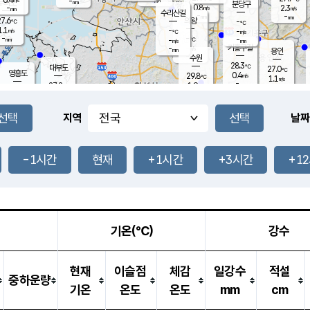
-
-
mm
무의도
mm
mm
분당구
0.8
-
2.3
m/s
m/s
mm
수리산길
-
-
mm
mm
7.6
의왕
-
℃
℃
1.1
-
m/s
-
m/s
℃
-
-
-
mm
-
℃
mm
m/s
기흥구갈
-
-
m/s
mm
용인
-
수원
mm
28.3
℃
대부도
27.0
℃
영흥도
0.4
29.8
m/s
℃
1.1
m/s
-
mm
1.9
27.2
m/s
-
℃
mm
28.8
℃
-
오산
0.4
mm
m/s
3.9
m/s
-
mm
-
mm
향남
26.2
℃
지역
날짜
0.0
m/s
30.0
-
℃
운평
mm
송탄
0.0
℃
m/s
-
s
mm
27.4
보
℃
29.9
-1시간
현재
+1시간
+3시간
+1
℃
1.4
m/s
산
0.6
m/s
-
-
mm
-
mm
-
m
℃
-
m
/s
기온(℃)
강수
현재
이슬점
체감
일강수
적설
중하운량
기온
온도
온도
mm
cm