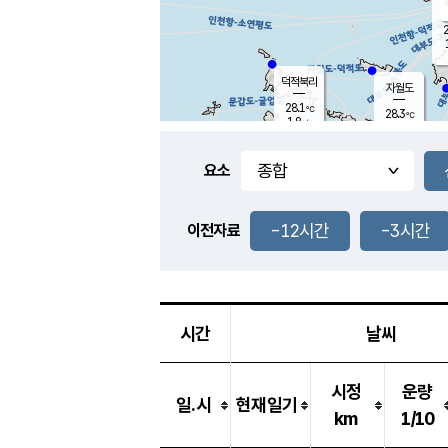
2
덕적북리
자월도
28.1
℃
28.3
℃
1.8
m/s
3.0
m/s
-
mm
-
mm
요소
풍도
28.2
덕적지도
0.8
m/
-
-12시간
-3시간
mm
이전자료
29.6
℃
대
2.1
m/s
-
mm
26.6
0.0
m
-
mm
시간
날씨
시정
운량
일.시
현재일기
km
1/10