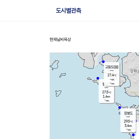
도시별관측
현재날씨
육상
홈
교동도(음)
27.4
℃
-
m/s
-
mm
볼음도
대연평
27.5
℃
1.4
m/s
29.5
℃
-
mm
1.9
m/s
-
mm
장봉도
29.5
℃
3.4
m/s
-
mm