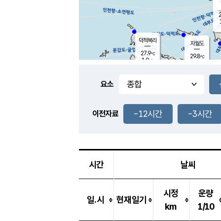
2
덕적북리
자월도
27.9
℃
29.8
℃
1.0
m/s
1.6
m/s
-
mm
-
mm
요소
풍도
28.4
덕적지도
1.7
m/
-
-12시간
-3시간
mm
이전자료
27.3
℃
대
4.2
m/s
-
mm
26.9
0.2
m
-
mm
시간
날씨
시정
운량
일.시
현재일기
km
1/10