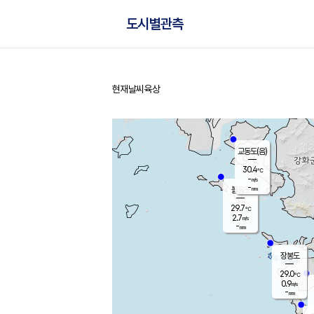
도시별관측
현재날씨
육상
홈
교동도(음)
30.4
℃
-
m/s
-
mm
볼음도
대연평
29.7
℃
2.7
m/s
29.4
℃
-
mm
2.3
m/s
-
mm
장봉도
29.0
℃
0.9
m/s
-
mm