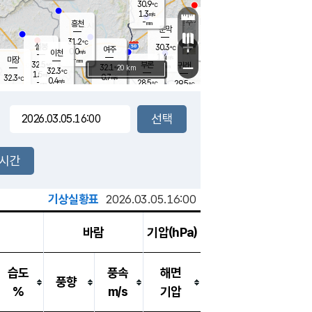
30.9
℃
강림
1.3
m/s
원주
-
흥천
mm
29.0
℃
문막
0.5
m/s
33.8
℃
31.2
-
℃
mm
+
2.5
설봉
m/s
30.3
℃
여주
0.0
m/s
이천
-
mm
1.4
m/s
-
마장
mm
신림
32.5
부론
-
귀래
−
℃
mm
32.1
20 km
℃
32.3
℃
1.5
m/s
0.7
32.3
m/s
℃
28.0
0.4
m/s
℃
-
28.5
29.5
mm
℃
-
℃
mm
0.9
m/s
-
0.0
mm
m/s
0.7
0.8
m/s
m/s
-
mm
-
백운
mm
-
-
mm
mm
백암
장호원
29.3
℃
1.4
m/s
28.3
℃
33.3
엄정
℃
-
mm
0.2
m/s
0.9
m/s
노은
-
mm
-
31.0
mm
℃
개
2시간
0.0
m/s
29.0
℃
-
mm
8
1.3
℃
m/s
-
m/s
mm
m
기상실황표
2026.03.05.16:00
바람
기압(hPa)
습도
풍속
해면
풍향
%
m/s
기압