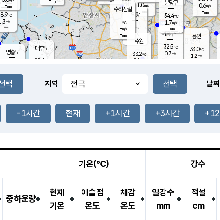
-
-
mm
무의도
mm
mm
분당구
1.0
-
0.6
m/s
m/s
mm
수리산길
-
-
mm
mm
8.9
의왕
34.4
℃
℃
1.3
-
m/s
1.7
m/s
℃
-
-
-
mm
-
℃
mm
m/s
기흥구갈
-
-
m/s
mm
용인
-
수원
mm
32.5
℃
대부도
33.0
℃
영흥도
0.7
33.2
m/s
℃
1.2
m/s
-
mm
2.1
28.4
m/s
-
℃
mm
29.3
℃
-
오산
2.0
mm
m/s
3.8
m/s
-
mm
-
mm
향남
29.7
℃
지역
날짜
0.5
m/s
33.3
-
℃
운평
mm
송탄
1.8
℃
m/s
-
s
mm
28.8
보
℃
34.0
-1시간
현재
+1시간
+3시간
+1
℃
2.7
m/s
산
0.8
m/s
-
28.
mm
-
mm
0.6
℃
-
m
/s
기온(℃)
강수
현재
이슬점
체감
일강수
적설
중하운량
기온
온도
온도
mm
cm