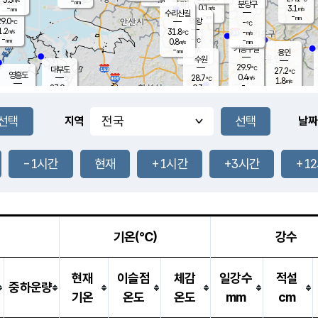
-
-
mm
무의도
mm
mm
분당구
0.1
-
3.1
m/s
m/s
mm
수리산길
-
-
mm
mm
9.0
의왕
-
℃
℃
1.2
31.8
m/s
-
m/s
℃
-
-
-
mm
0.8
℃
mm
m/s
기흥구갈
-
-
m/s
mm
용인
-
수원
mm
29.9
℃
대부도
27.2
℃
영흥도
0.4
28.7
m/s
℃
1.8
m/s
-
mm
0.3
27.9
m/s
-
℃
mm
30.4
℃
-
오산
1.7
mm
m/s
1.9
m/s
-
mm
-
mm
향남
26.6
℃
지역
날짜
0.3
m/s
-
-
℃
운평
mm
송탄
-
℃
m/s
-
s
mm
27.9
보
℃
29.8
-1시간
현재
+1시간
+3시간
+1
℃
1.8
m/s
산
1.2
m/s
-
24.
mm
-
mm
0.0
℃
-
m
/s
기온(℃)
강수
현재
이슬점
체감
일강수
적설
중하운량
기온
온도
온도
mm
cm