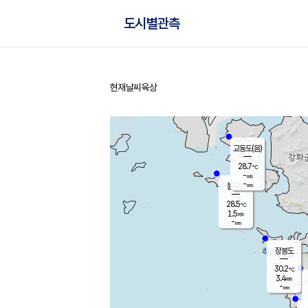
도시별관측
현재날씨
육상
홈
교동도(음)
28.7
℃
-
m/s
-
mm
볼음도
대연평
28.5
℃
1.5
m/s
29.8
℃
-
mm
3.0
m/s
-
mm
장봉도
30.2
℃
3.4
m/s
-
mm