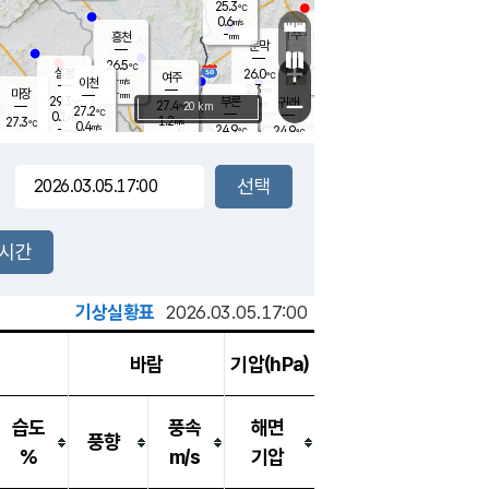
25.3
℃
강림
0.6
m/s
원주
-
흥천
mm
23.5
℃
문막
0.1
m/s
28.6
℃
26.5
-
℃
mm
+
0.7
설봉
m/s
26.0
℃
여주
-
m/s
이천
-
mm
2.3
m/s
-
마장
mm
신림
29.3
부론
-
귀래
−
℃
mm
27.4
20 km
℃
27.2
℃
0.1
m/s
1.2
27.3
m/s
℃
23.0
0.4
m/s
℃
-
24.9
24.9
mm
℃
-
℃
mm
0.1
m/s
-
0.3
mm
m/s
0.0
0.0
m/s
m/s
-
mm
-
백운
mm
-
-
mm
mm
백암
장호원
24.0
℃
0.2
m/s
24.0
℃
26.4
엄정
℃
-
mm
0.0
m/s
0.6
m/s
노은
-
mm
-
25.5
mm
℃
개
2시간
0.5
m/s
25.1
℃
-
mm
0
0.0
℃
m/s
-
m/s
mm
m
기상실황표
2026.03.05.17:00
바람
기압(hPa)
습도
풍속
해면
풍향
%
m/s
기압