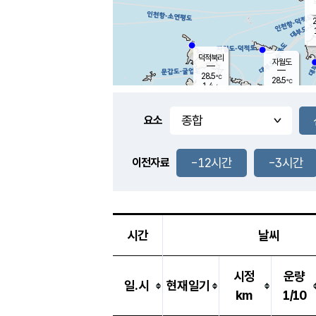
2
덕적북리
자월도
28.5
℃
28.5
℃
1.4
m/s
1.6
m/s
-
mm
-
mm
요소
풍도
27.5
덕적지도
0.8
m/
-
-12시간
-3시간
mm
이전자료
28.7
℃
대
4.4
m/s
-
mm
26.4
0.0
m
-
mm
시간
날씨
시정
운량
일.시
현재일기
km
1/10