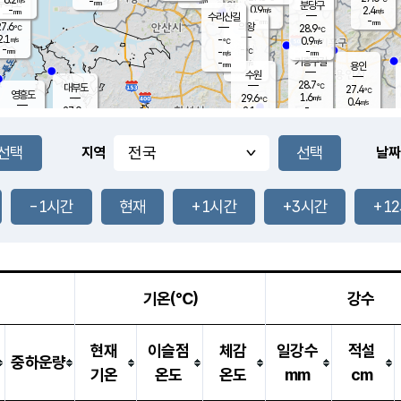
-
-
mm
무의도
mm
mm
분당구
0.9
-
2.4
m/s
m/s
mm
수리산길
-
-
mm
mm
7.6
의왕
28.9
℃
℃
2.1
-
m/s
0.9
m/s
℃
-
-
-
mm
-
℃
mm
m/s
기흥구갈
-
-
m/s
mm
용인
-
수원
mm
28.7
℃
대부도
27.4
℃
영흥도
1.6
29.6
m/s
℃
0.4
m/s
-
mm
2.1
27.0
m/s
-
℃
mm
29.1
℃
-
오산
1.4
mm
m/s
3.8
m/s
-
mm
-
mm
향남
28.1
℃
지역
날짜
1.1
m/s
30.1
-
℃
운평
mm
송탄
1.4
℃
m/s
-
s
mm
28.0
보
℃
29.4
-1시간
현재
+1시간
+3시간
+1
℃
1.3
m/s
산
1.0
m/s
-
25.
mm
-
mm
0.1
℃
-
m
/s
기온(℃)
강수
현재
이슬점
체감
일강수
적설
중하운량
기온
온도
온도
mm
cm