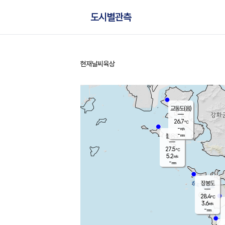
도시별관측
현재날씨
육상
홈
교동도(음)
26.7
℃
-
m/s
-
mm
볼음도
대연평
27.5
℃
5.2
m/s
28.6
℃
-
mm
1.6
m/s
-
mm
장봉도
28.4
℃
3.6
m/s
-
mm