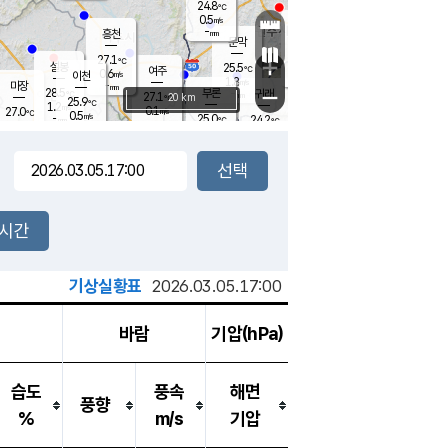
24.8
℃
강림
0.5
m/s
원주
-
흥천
mm
22.2
℃
문막
0.5
m/s
27.5
℃
27.1
-
℃
mm
+
1
설봉
m/s
25.5
℃
여주
0.6
m/s
이천
-
mm
1.8
m/s
-
마장
mm
신림
28.5
부론
-
귀래
−
℃
mm
27.1
20 km
℃
25.9
℃
1.2
m/s
0.1
27.0
m/s
℃
22.5
0.5
m/s
℃
-
25.0
24.2
mm
℃
-
℃
mm
0.0
m/s
-
0.4
mm
m/s
1.4
0.2
m/s
m/s
-
mm
-
백운
mm
-
-
mm
mm
백암
장호원
23.3
℃
0.2
m/s
24.5
℃
26.0
엄정
℃
-
mm
0.0
m/s
1.7
m/s
노은
-
mm
-
24.8
mm
℃
개
2시간
0.5
m/s
25.5
℃
-
mm
5
1.1
℃
m/s
-
m/s
mm
m
기상실황표
2026.03.05.17:00
바람
기압(hPa)
습도
풍속
해면
풍향
%
m/s
기압