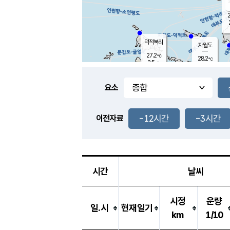
2
덕적북리
자월도
27.2
℃
28.2
℃
2.5
m/s
2.6
m/s
-
mm
-
mm
요소
풍도
28.3
덕적지도
1.4
m/
-
-12시간
-3시간
mm
이전자료
28.1
℃
대
3.4
m/s
-
mm
29.9
6.6
m
-
mm
시간
날씨
시정
운량
일.시
현재일기
km
1/10