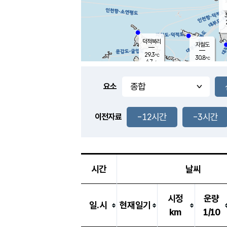
3
덕적북리
자월도
29.3
℃
30.8
℃
4.7
m/s
1.2
m/s
-
mm
-
mm
요소
풍도
30.1
덕적지도
3.0
m/
-
-12시간
-3시간
mm
이전자료
29.3
℃
대
3.8
m/s
-
mm
30.9
7.6
m
-
mm
시간
날씨
시정
운량
일.시
현재일기
km
1/10