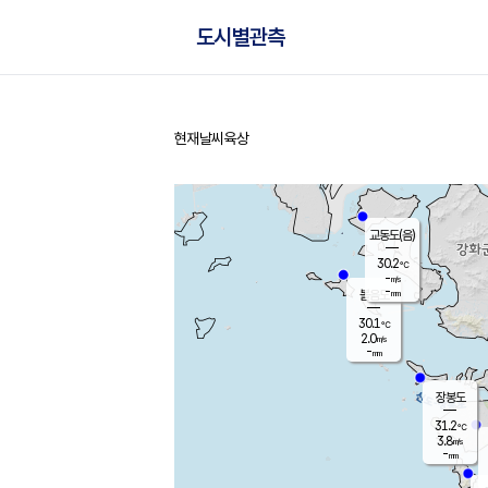
도시별관측
현재날씨
육상
홈
교동도(음)
30.2
℃
-
m/s
-
mm
볼음도
대연평
30.1
℃
2.0
m/s
31.0
℃
-
mm
1.6
m/s
-
mm
장봉도
31.2
℃
3.8
m/s
-
mm