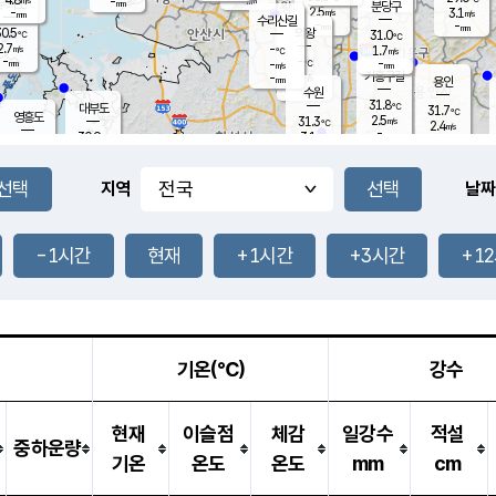
-
-
mm
무의도
mm
mm
분당구
2.5
-
3.1
m/s
m/s
mm
수리산길
-
-
mm
mm
0.5
의왕
31.0
℃
℃
2.7
-
m/s
1.7
m/s
℃
-
-
-
mm
-
℃
mm
m/s
기흥구갈
-
-
m/s
mm
용인
-
수원
mm
31.8
℃
대부도
31.7
℃
영흥도
2.5
31.3
m/s
℃
2.4
m/s
-
mm
3.1
30.9
m/s
-
℃
mm
31.3
℃
-
오산
4.4
mm
m/s
5.6
m/s
-
mm
-
mm
향남
30.8
℃
지역
날짜
2.8
m/s
32.5
-
℃
운평
mm
송탄
2.9
℃
m/s
-
s
mm
31.3
보
℃
31.5
-1시간
현재
+1시간
+3시간
+1
℃
3.4
m/s
산
1.6
m/s
-
30.
mm
-
mm
1.2
℃
-
m
/s
기온(℃)
강수
현재
이슬점
체감
일강수
적설
중하운량
기온
온도
온도
mm
cm