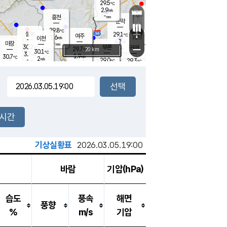
29.5
℃
강림
2.9
m/s
원주
-
흥천
mm
27.4
℃
문막
1.1
m/s
30.2
℃
29.8
-
℃
mm
+
3
설봉
m/s
29.1
℃
여주
1.6
m/s
이천
-
mm
4.2
m/s
-
마장
mm
신림
30.2
부론
-
귀래
−
℃
mm
29.7
20 km
℃
30.1
℃
3.7
m/s
1.9
30.7
m/s
℃
27.4
2
m/s
℃
-
29.0
29.3
mm
℃
-
℃
mm
2.7
m/s
-
1.8
mm
m/s
3.5
1.8
m/s
m/s
-
mm
-
백운
mm
-
-
mm
mm
백암
장호원
28.5
℃
3.5
m/s
30.4
℃
30.4
엄정
℃
-
mm
1.2
m/s
3.9
m/s
노은
-
mm
-
29.0
mm
℃
개
2시간
6.2
m/s
29.4
℃
-
mm
4
4.5
℃
m/s
-
m/s
mm
m
기상실황표
2026.03.05.19:00
바람
기압(hPa)
습도
풍속
해면
풍향
%
m/s
기압