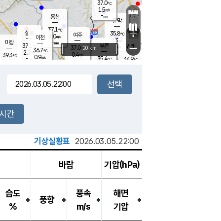
37.0
℃
강림
1.5
m/s
원주
-
흥천
mm
35.7
℃
문막
1.6
m/s
36.7
℃
37.1
-
℃
mm
+
2.2
설봉
m/s
35.8
℃
여주
1.0
m/s
이천
-
mm
2.3
m/s
-
마장
mm
신림
37.1
부론
-
귀래
−
℃
mm
37.0
20 km
℃
36.7
℃
2.3
m/s
0.4
39.3
m/s
℃
35.9
0.9
m/s
℃
-
35.4
34.9
mm
℃
-
℃
mm
1.3
m/s
-
1.3
mm
m/s
0.9
1.4
m/s
m/s
-
mm
-
백운
mm
-
-
mm
mm
백암
장호원
36.4
℃
0.4
m/s
36.1
℃
36.7
엄정
℃
-
mm
1.4
m/s
1.7
m/s
노은
-
mm
-
36.1
mm
℃
개
2시간
2.0
m/s
36.1
℃
-
mm
1.6
℃
m/s
-
/s
mm
m
기상실황표
2026.03.05.22:00
바람
기압(hPa)
습도
풍속
해면
풍향
%
m/s
기압