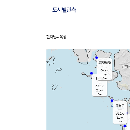
도시별관측
현재날씨
육상
홈
교동도(음)
34.2
℃
-
m/s
-
mm
볼음도
대연평
33.5
℃
2.8
m/s
33.8
℃
-
mm
1.7
m/s
-
mm
장봉도
33.1
℃
2.5
m/s
-
mm