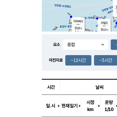
3
덕적북리
자월도
30.8
℃
35.0
℃
1.4
m/s
1.6
m/s
-
mm
-
mm
요소
풍도
30.1
덕적지도
3.0
m/
-
-12시간
-3시간
mm
이전자료
29.6
℃
대
3.3
m/s
-
mm
32.1
1.6
m
-
mm
시간
날씨
시정
운량
일.시
현재일기
km
1/10