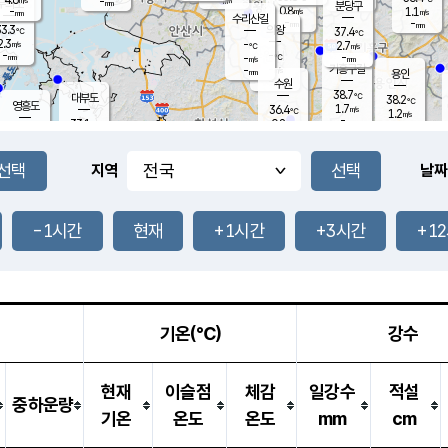
-
-
mm
무의도
mm
mm
분당구
0.8
-
1.1
m/s
m/s
mm
수리산길
-
-
mm
mm
3.3
의왕
37.4
℃
℃
2.3
-
m/s
2.7
m/s
℃
-
-
-
mm
-
℃
mm
m/s
기흥구갈
-
-
m/s
mm
용인
-
수원
mm
38.7
℃
대부도
38.2
℃
영흥도
1.7
36.4
m/s
℃
1.2
m/s
-
mm
0.8
33.1
m/s
-
℃
mm
34.6
℃
-
오산
2.9
mm
m/s
3.8
m/s
-
mm
-
mm
향남
36.7
℃
지역
날짜
1.8
m/s
37.7
-
℃
운평
mm
송탄
0.8
℃
m/s
-
s
mm
34.4
보
℃
38.4
-1시간
현재
+1시간
+3시간
+1
℃
3.6
m/s
산
1.3
m/s
-
-
mm
-
mm
-
m
℃
-
m
/s
기온(℃)
강수
현재
이슬점
체감
일강수
적설
중하운량
기온
온도
온도
mm
cm