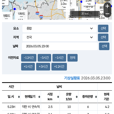
27.4
1.0
m/s
℃
-
-
-
mm
1.0
℃
mm
+
m/s
기흥구갈
-
-
m/s
mm
용인
-
수원
mm
−
26.7
℃
대부도
20 km
26.8
℃
영흥도
1.9
28.1
m/s
℃
2.3
m/s
-
mm
2.7
27.3
m/s
-
℃
mm
28.3
℃
-
오산
4.2
mm
m/s
5.3
m/s
-
mm
요소
-
mm
향남
27.0
℃
2.5
m/s
28.2
-
지역
℃
운평
mm
송탄
0.9
℃
m/s
-
s
mm
26.3
보
℃
날짜
27.2
℃
3.1
m/s
산
1.0
m/s
-
24.
mm
-
mm
1.0
℃
이전자료
-12시간
-3시간
-1시간
현재
-
m
/s
+1시간
+3시간
+12시간
기상실황표
2026.03.05.23:00
시간
날씨
시정
운량
현재
일.시
현재일기
중하운량
km
1/10
기온
도시별 기상실황표로 지점, 날씨, 기온, 강수, 바람, 기압등을 안내한 표입
5.23H
약한 비 연속적
2.5
10
6
4.2