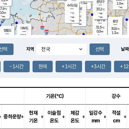
-
mm
무의도
mm
분당구
1.0
-
1.0
m/s
m/s
mm
수리산길
-
-
mm
mm
7.6
의왕
33.2
℃
℃
0.0
-
m/s
-
m/s
℃
-
-
-
mm
-
℃
mm
m/s
기흥구갈
-
-
m/s
mm
용인
-
mm
31.5
℃
대부도
30.5
℃
영흥도
0.0
m/s
1.3
m/s
-
mm
27.9
-
℃
mm
29.4
℃
오산
1.5
m/s
2.2
m/s
-
mm
-
mm
향남
28.4
℃
지역
날짜
0.3
m/s
32.5
-
℃
운평
mm
송탄
0.7
℃
m/s
-
s
mm
27.8
보
℃
33.1
-1시간
현재
+1시간
+3시간
+1
℃
2.1
m/s
산
2.1
m/s
-
26.
mm
-
mm
0.0
℃
-
m
/s
기온(℃)
강수
현재
이슬점
체감
일강수
적설
중하운량
기온
온도
온도
mm
cm