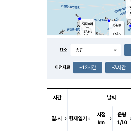
2
덕적북리
자월도
27.8
℃
29.1
℃
1.0
m/s
1.9
m/s
-
mm
-
mm
요소
풍도
28.6
덕적지도
0.9
m/
-
-12시간
-3시간
mm
이전자료
26.4
℃
대
3.1
m/s
-
mm
26.4
0.0
m
-
mm
시간
날씨
시정
운량
일.시
현재일기
km
1/10