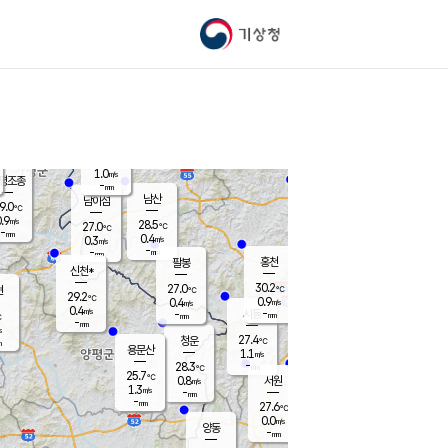
기상청
신남
26.1
℃
0.0
m/s
가평북면
-
mm
26.9
℃
1.0
m/s
평조종
-
mm
화촌
남산
남이섬
9.0
℃
.9
m/s
26.7
28.5
℃
27.0
℃
℃
-
mm
0.0
0.4
m/s
0.3
m/s
m/s
-
-
mm
-
mm
mm
홍천
팔봉
신천*
30.2
27.0
현
℃
℃
29.2
℃
0.9
0.4
m/s
m/s
0.4
m/s
-
시동
-
mm
mm
℃
-
mm
s
27.4
청운
℃
m
용문산
1.1
m/s
-
28.3
mm
℃
25.7
℃
0.8
서원
횡성
m/s
1.3
m/s
-
안흥
mm
-
mm
27.6
28.6
℃
℃
25.6
0.0
0.7
℃
m/s
m/s
양동
-
-
0.0
m/s
mm
mm
-
mm