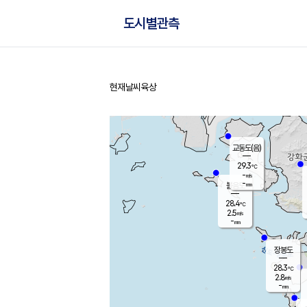
도시별관측
현재날씨
육상
홈
교동도(음)
29.3
℃
-
m/s
-
mm
볼음도
대연평
28.4
℃
2.5
m/s
29.3
℃
-
mm
3.3
m/s
-
mm
장봉도
28.3
℃
2.8
m/s
-
mm