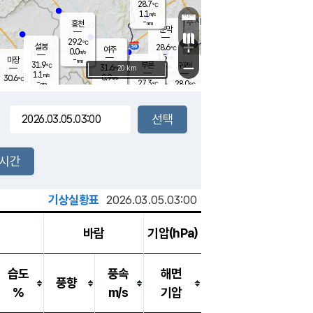
28.7
℃
강림
1.1
m/s
-
흥천
mm
26.8
℃
문막
0.4
m/s
29.2
-
℃
mm
+
설봉
28.6
℃
여주
0.0
m/s
1.5
m/s
-
마장
mm
신림
31.9
부론
-
귀래
−
℃
mm
31.6
20 km
℃
1.1
m/s
0.9
30.6
m/s
℃
26.1
℃
-
27.3
28.0
mm
℃
-
℃
mm
1.4
m/s
0.2
m/s
0.0
1.1
m/s
m/s
-
mm
-
백운
mm
-
-
mm
mm
백암
장호원
26.8
℃
0.8
m/s
26.6
℃
30.6
엄정
℃
-
mm
0.1
m/s
1.4
m/s
노은
-
mm
-
28.7
mm
℃
개
2시간
0.3
m/s
27.9
℃
-
mm
8
0.4
℃
m/s
-
m/s
mm
m
기상실황표
2026.03.05.03:00
바람
기압(hPa)
습도
풍속
해면
풍향
%
m/s
기압