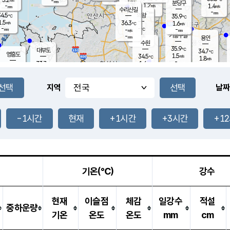
-
-
mm
무의도
mm
mm
분당구
1.2
-
1.4
m/s
m/s
mm
수리산길
-
-
mm
mm
4.5
의왕
35.9
℃
℃
1.5
36.3
m/s
1.6
m/s
℃
-
-
-
mm
-
℃
mm
m/s
기흥구갈
-
-
m/s
mm
용인
-
수원
mm
35.9
℃
대부도
34.7
℃
영흥도
1.5
34.5
m/s
℃
1.8
m/s
-
mm
1.6
33.7
m/s
-
℃
mm
32.7
℃
-
오산
2.3
mm
m/s
1.2
m/s
-
mm
-
mm
향남
34.5
℃
지역
날짜
1.9
m/s
34.9
-
℃
운평
mm
송탄
1.4
℃
m/s
-
s
mm
34.0
보
℃
35.0
-1시간
현재
+1시간
+3시간
+1
℃
1.8
m/s
산
2.1
m/s
-
-
mm
-
mm
-
m
℃
-
m
/s
기온(℃)
강수
현재
이슬점
체감
일강수
적설
중하운량
기온
온도
온도
mm
cm