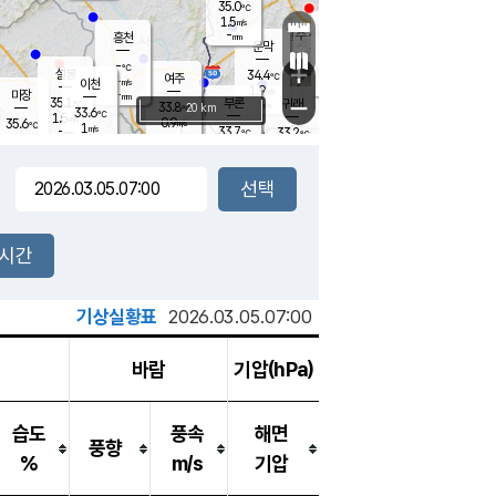
35.0
℃
강림
1.5
m/s
원주
-
흥천
mm
33.4
℃
문막
1.2
m/s
34.7
℃
-
-
℃
mm
+
1.5
설봉
m/s
34.4
℃
여주
-
m/s
이천
-
mm
1.9
m/s
-
마장
mm
신림
35.1
부론
-
귀래
−
℃
mm
33.8
20 km
℃
33.6
℃
1.5
m/s
0.9
35.6
m/s
℃
33.4
1
m/s
℃
-
33.7
33.2
mm
℃
-
℃
mm
1.8
m/s
-
2.3
mm
m/s
1.6
0.8
m/s
m/s
-
mm
-
백운
mm
-
-
mm
mm
백암
장호원
33.9
℃
2.8
m/s
33.6
℃
34.1
엄정
℃
-
mm
1.6
m/s
1.2
m/s
노은
-
mm
-
33.9
mm
℃
개
2시간
1.8
m/s
34.3
℃
-
mm
0.6
℃
m/s
-
/s
mm
m
기상실황표
2026.03.05.07:00
바람
기압(hPa)
습도
풍속
해면
풍향
%
m/s
기압