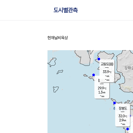
도시별관측
현재날씨
육상
홈
교동도(음)
33.9
℃
-
m/s
-
mm
볼음도
대연평
29.9
℃
1.3
m/s
32.8
℃
-
mm
1.4
m/s
-
mm
장봉도
32.0
℃
2.9
m/s
-
mm