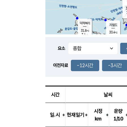
3
덕적북리
자월도
31.8
℃
33.4
℃
3.4
m/s
1.1
m/s
-
mm
-
mm
요소
풍도
31.2
덕적지도
1.4
m/
-
-12시간
-3시간
mm
이전자료
30.6
℃
대
2.3
m/s
-
mm
33.1
2.8
m
-
mm
시간
날씨
시정
운량
일.시
현재일기
km
1/10