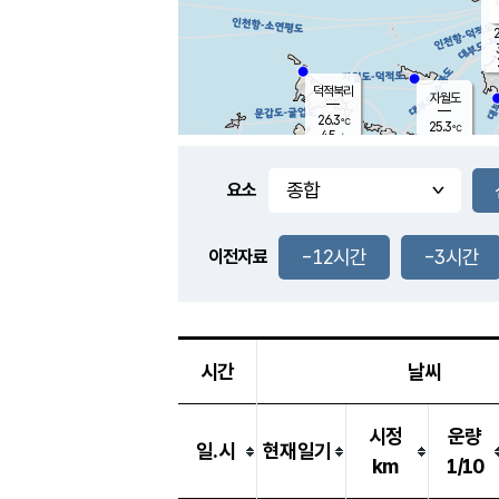
2
덕적북리
자월도
26.3
℃
25.3
℃
4.5
m/s
1.2
m/s
-
mm
3.5
mm
요소
풍도
26.9
덕적지도
2.8
m/
0.5
-12시간
-3시간
m
이전자료
25.6
℃
대
5.0
m/s
-
mm
27.4
7.0
m
-
mm
시간
날씨
시정
운량
일.시
현재일기
km
1/10