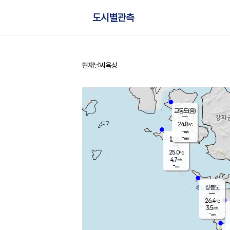
도시별관측
현재날씨
육상
홈
교동도(음)
24.8
℃
-
m/s
-
mm
볼음도
대연평
25.0
℃
4.7
m/s
27.2
℃
-
mm
2.2
m/s
-
mm
장봉도
26.4
℃
3.5
m/s
-
mm