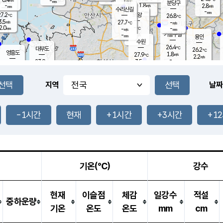
-
-
mm
무의도
mm
mm
분당구
1.8
-
2.8
m/s
m/s
mm
수리산길
-
-
mm
mm
7.2
의왕
26.8
℃
℃
3.5
27.7
m/s
-
m/s
℃
2.0
-
-
mm
-
℃
mm
m/s
기흥구갈
-
-
m/s
mm
용인
-
수원
mm
26.4
℃
대부도
26.2
℃
영흥도
1.8
27.9
m/s
℃
2.2
m/s
-
mm
3.5
23.9
m/s
-
℃
mm
27.3
℃
-
오산
1.0
mm
m/s
5.5
m/s
14.5
mm
11.5
mm
향남
26.4
℃
지역
날짜
3.0
m/s
27.8
-
℃
운평
mm
송탄
-
℃
m/s
-
s
mm
25.8
보
℃
26.2
-1시간
현재
+1시간
+3시간
+1
m
℃
2.9
m/s
산
0.9
m/s
27.0
-
mm
-
mm
-
m
℃
-
m
/s
기온(℃)
강수
현재
이슬점
체감
일강수
적설
중하운량
기온
온도
온도
mm
cm