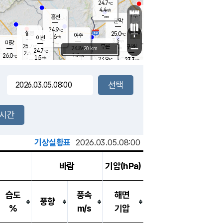
24.7
℃
강림
4.4
m/s
원주
-
흥천
mm
22.0
℃
문막
0.5
m/s
25.5
℃
24.9
-
℃
mm
+
2.7
설봉
m/s
25.0
℃
여주
1.6
m/s
이천
-
mm
3.6
m/s
-
마장
mm
신림
25.7
부론
-
귀래
−
℃
mm
24.8
20 km
℃
24.7
℃
2.6
m/s
1.2
26.0
m/s
℃
22.8
1.5
m/s
℃
-
23.9
23.3
mm
℃
-
℃
mm
3.5
m/s
-
0.7
mm
m/s
2.8
0.3
m/s
m/s
-
mm
-
백운
mm
7.5
-
mm
mm
백암
장호원
24.0
℃
1.4
m/s
22.8
℃
24.7
엄정
℃
0.5
mm
1.4
m/s
2.3
m/s
노은
9.0
mm
1.5
25.8
mm
℃
개
2시간
4.2
m/s
23.9
℃
15.5
mm
3.0
℃
m/s
13.5
/s
mm
m
기상실황표
2026.03.05.08:00
바람
기압(hPa)
습도
풍속
해면
풍향
%
m/s
기압