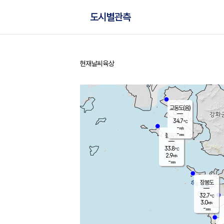
도시별관측
현재날씨
육상
홈
교동도(음)
34.7
℃
-
m/s
-
mm
볼음도
대연평
33.8
℃
2.9
m/s
33.2
℃
-
mm
2.6
m/s
-
mm
장봉도
32.7
℃
3.0
m/s
-
mm