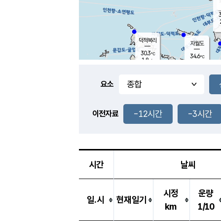
3
덕적북리
자월도
30.3
℃
34.6
℃
1.8
m/s
1.2
m/s
-
mm
-
mm
요소
풍도
33.5
덕적지도
0.1
m/
-
-12시간
-3시간
mm
이전자료
30.0
℃
대
2.8
m/s
-
mm
32.9
0.7
m
-
mm
시간
날씨
시정
운량
일.시
현재일기
km
1/10