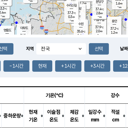
-
-
mm
무의도
mm
mm
분당구
1.2
-
1.6
m/s
m/s
mm
수리산길
-
-
mm
mm
3.3
의왕
37.4
℃
℃
2.4
37.3
m/s
2.8
m/s
℃
-
-
-
mm
0.3
℃
mm
m/s
기흥구갈
-
-
m/s
mm
용인
-
수원
mm
37.9
℃
대부도
37.2
℃
영흥도
2.0
35.6
m/s
℃
1.2
m/s
-
mm
1.6
34.5
m/s
-
℃
mm
33.5
℃
-
오산
2.9
mm
m/s
3.2
m/s
-
mm
-
mm
향남
36.0
℃
지역
날짜
0.3
m/s
36.9
-
℃
운평
mm
송탄
1.3
℃
m/s
-
s
mm
34.6
보
℃
37.2
-1시간
현재
+1시간
+3시간
+1
℃
2.7
m/s
산
1.5
m/s
-
-
mm
-
mm
-
m
℃
-
m
/s
기온(℃)
강수
현재
이슬점
체감
일강수
적설
중하운량
기온
온도
온도
mm
cm