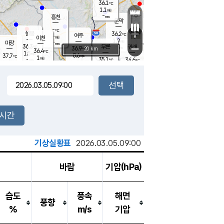
36.1
℃
강림
1.1
m/s
원주
-
흥천
mm
35.1
℃
문막
1.8
m/s
36.3
℃
-
-
℃
mm
+
1.7
설봉
m/s
36.2
℃
여주
-
m/s
이천
-
mm
1.9
m/s
-
마장
mm
신림
36.3
부론
-
귀래
−
℃
mm
36.9
20 km
℃
36.4
℃
1.5
m/s
0.6
37.7
m/s
℃
35.5
1
m/s
℃
-
35.1
34.6
mm
℃
-
℃
mm
1.8
m/s
-
1.8
mm
m/s
1.1
1.2
m/s
m/s
-
mm
-
백운
mm
-
-
mm
mm
백암
장호원
36.3
℃
2.0
m/s
35.8
℃
36.6
엄정
℃
-
mm
1.8
m/s
1.0
m/s
노은
-
mm
-
36.4
mm
℃
개
2시간
2.5
m/s
36.1
℃
-
mm
1.4
℃
m/s
-
/s
mm
m
기상실황표
2026.03.05.09:00
바람
기압(hPa)
습도
풍속
해면
풍향
%
m/s
기압