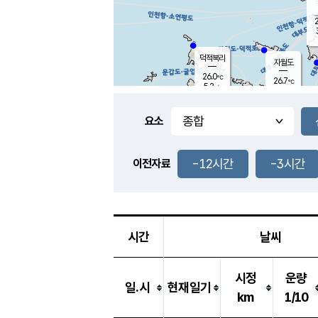
2
덕적북리
자월도
26.0
℃
26.7
℃
5.2
m/s
1.5
m/s
-
mm
-
mm
요소
풍도
26.4
덕적지도
3.1
m/
-
-12시간
-3시간
mm
이전자료
25.6
℃
대
4.4
m/s
-
mm
26.5
7.3
m
-
mm
시간
날씨
시정
운량
일.시
현재일기
km
1/10