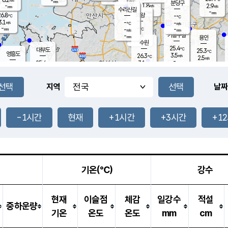
-
-
mm
무의도
mm
mm
분당구
1.8
-
2.9
m/s
m/s
mm
수리산길
-
-
mm
mm
6.8
의왕
-
℃
℃
3.1
-
m/s
-
m/s
℃
-
-
-
mm
-
℃
mm
m/s
기흥구갈
-
-
m/s
mm
용인
-
수원
mm
25.4
℃
대부도
25.3
℃
영흥도
3.5
26.3
m/s
℃
2.5
m/s
-
mm
3.1
25.6
m/s
-
℃
mm
27.4
℃
-
오산
3.6
mm
m/s
7.7
m/s
-
mm
-
mm
향남
25.4
℃
지역
날짜
1.8
m/s
26.9
-
℃
운평
mm
송탄
-
℃
m/s
-
s
mm
25.3
보
℃
25.6
-1시간
현재
+1시간
+3시간
+1
℃
2.5
m/s
산
1.2
m/s
-
-
mm
-
mm
-
m
℃
-
m
/s
기온(℃)
강수
현재
이슬점
체감
일강수
적설
중하운량
기온
온도
온도
mm
cm