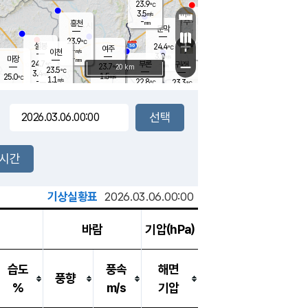
23.9
℃
강림
3.5
m/s
원주
-
흥천
mm
20.7
℃
문막
0.1
m/s
24.6
℃
23.9
-
℃
mm
+
3.6
설봉
m/s
24.4
℃
여주
-
m/s
이천
-
mm
3.0
m/s
-
마장
mm
신림
24.7
부론
-
귀래
−
℃
mm
23.7
20 km
℃
23.5
℃
3.4
m/s
1.5
25.0
m/s
℃
23.0
1.1
m/s
℃
-
22.8
23.3
mm
℃
-
℃
mm
2.7
m/s
-
1.2
mm
m/s
2.2
1.7
m/s
m/s
-
mm
-
백운
mm
-
-
mm
mm
백암
장호원
23.7
℃
0.9
m/s
22.5
℃
24.0
엄정
℃
-
mm
1.8
m/s
2.9
m/s
노은
-
mm
-
25.1
mm
℃
개
2시간
3.0
m/s
24.0
℃
-
mm
2.4
℃
m/s
-
/s
mm
m
기상실황표
2026.03.06.00:00
바람
기압(hPa)
습도
풍속
해면
풍향
%
m/s
기압