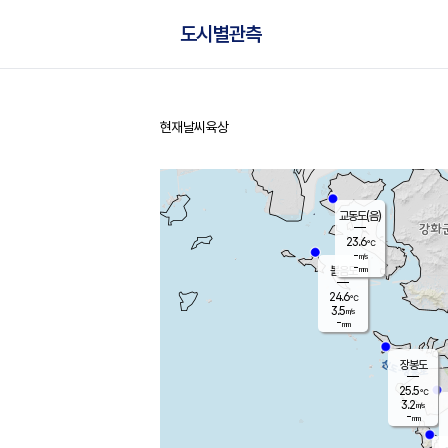
도시별관측
현재날씨
육상
홈
교동도(음)
23.6
℃
-
m/s
-
mm
볼음도
대연평
24.6
℃
3.5
m/s
26.1
℃
-
mm
2.4
m/s
-
mm
장봉도
25.5
℃
3.2
m/s
-
mm