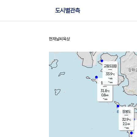
도시별관측
현재날씨
육상
홈
교동도(음)
33.9
℃
-
m/s
-
mm
볼음도
대연평
31.8
℃
0.8
m/s
33.8
℃
-
mm
1.2
m/s
-
mm
장봉도
32.9
℃
2.1
m/s
-
mm