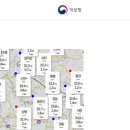
기상청
신남
북춘천
32.0
℃
32.9
1.0
춘천
℃
m/s
가평북면
1.2
-
m/s
mm
-
32.7
mm
℃
33.6
℃
1.3
m/s
1.2
m/s
평조종
-
mm
-
mm
화촌
남산
남이섬
3.6
℃
.8
m/s
33.7
33.2
℃
32.2
℃
℃
-
mm
0.0
1.1
m/s
0.7
m/s
m/s
-
-
mm
-
mm
mm
홍천
팔봉
신천*
32.5
33.3
현
℃
℃
33.9
℃
1.2
1.2
m/s
m/s
0.8
m/s
-
시동
-
mm
mm
℃
-
mm
s
32.8
청운
℃
m
용문산
1.4
m/s
-
33.8
mm
℃
32.7
℃
1.6
서원
횡성
m/s
양평
1.8
m/s
-
안흥
mm
-
mm
34.5
33.7
℃
℃
31.9
℃
30.1
0.8
1.4
℃
m/s
m/s
2
m/s
양동
-
-
1.6
m/s
mm
mm
-
mm
-
mm