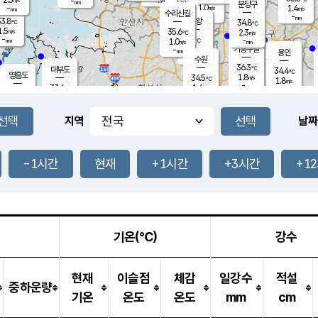
-
-
mm
무의도
mm
mm
분당구
1.0
-
1.4
m/s
m/s
mm
수리산길
-
-
mm
mm
3.8
의왕
34.8
℃
℃
1.5
35.6
m/s
2.3
m/s
℃
-
-
-
mm
1.0
℃
mm
m/s
기흥구갈
-
-
m/s
mm
용인
-
수원
mm
36.3
℃
대부도
34.4
℃
영흥도
1.8
34.5
m/s
℃
1.8
m/s
-
mm
1.6
33.6
m/s
-
℃
mm
32.5
℃
-
오산
1.7
mm
m/s
1.8
m/s
-
mm
-
mm
향남
34.6
℃
지역
날짜
1.3
m/s
34.7
-
℃
운평
mm
송탄
1.6
℃
m/s
-
s
mm
33.2
보
℃
34.9
-1시간
현재
+1시간
+3시간
+1
℃
2.2
m/s
산
1.5
m/s
-
-
mm
-
mm
-
m
℃
-
m
/s
기온(℃)
강수
현재
이슬점
체감
일강수
적설
중하운량
기온
온도
온도
mm
cm