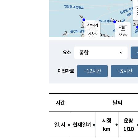
3
덕적북리
자월도
31.0
℃
33.6
℃
3.4
m/s
1.1
m/s
-
mm
-
mm
요소
풍도
30.3
덕적지도
1.7
m/
-
-12시간
-3시간
mm
이전자료
29.6
℃
대
0.5
m/s
-
mm
33.1
4.2
m
-
mm
시간
날씨
시정
운량
일.시
현재일기
km
1/10