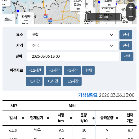
33.8
1.6
m/s
℃
-
-
-
mm
0.9
℃
mm
+
m/s
기흥구갈
-
-
m/s
mm
용인
-
수원
mm
−
33.1
℃
대부도
20 km
32.4
℃
영흥도
1.6
31.8
m/s
℃
2.0
m/s
-
mm
2.3
31.8
m/s
-
℃
mm
31.2
℃
-
오산
2.0
mm
m/s
2.0
m/s
-
mm
요소
-
mm
향남
32.0
℃
1.6
m/s
32.1
-
지역
℃
운평
mm
송탄
1.4
℃
m/s
-
s
mm
31.6
보
℃
날짜
32.5
℃
2.2
m/s
산
1.5
m/s
-
30.
mm
-
mm
1.3
℃
이전자료
-12시간
-3시간
-1시간
현재
-
m
/s
+1시간
+3시간
+12시간
기상실황표
2026.03.06.13:00
시간
날씨
시정
운량
현재
일.시
현재일기
중하운량
km
1/10
기온
도시별 기상실황표로 지점, 날씨, 기온, 강수, 바람, 기압등을 안내한 표입
6.13H
박무
9.5
10
9
8.7