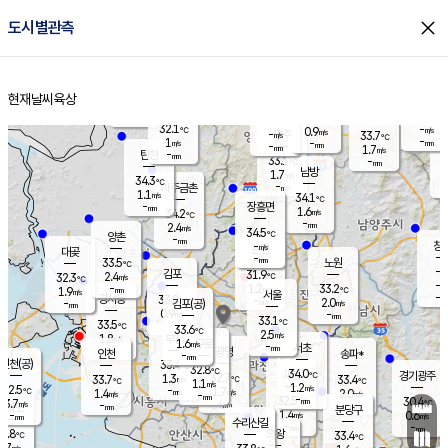
close
도시별관측
장남
판문점
31.9
℃
1.0
m/s
화현
33.3
동두천
℃
남면
-
현재날씨
육상
mm
파주
1.4
홈
m/s
포천
31.7
-
32.8
℃
mm
℃
33.7
℃
32.1
-
0.9
m/s
℃
m/s
-
양주
33.7
m/s
가
℃
-
1
-
mm
m/s
mm
-
mm
1.7
m/s
-
탄현
mm
33.1
-
3
℃
mm
남방
1.7
m/s
1
34.3
℃
-
파주금촌
mm
1.1
m/s
34.1
℃
-
장흥면
mm
1.6
m/s
34.2
℃
-
mm
2.4
m/s
34.5
℃
양촌
-
mm
창
-
m/s
은평
대곶
-
mm
33.5
노원
℃
-
김포
31.9
2.4
℃
32.3
m/s
℃
-
m/
-
1.2
33.2
m/s
mm
1.9
℃
m/s
서울
-
경서동
33.8
m
-
2.0
℃
mm
-
김포(공)
m/s
mm
0.9
-
m/s
mm
33.1
℃
33.5
-
℃
mm
33.6
℃
2.5
m/s
1.8
부천
m/s
1.6
구로
m/s
-
서초
mm
-
광명
mm
인천
송파*
-
mm
인천(공)
33.4
℃
32.8
℃
34.0
과천
경기광주
℃
32.7
1.3
33.7
33.4
m/s
℃
℃
℃
1.1
m/s
1.2
m/s
32.5
-
1.7
℃
mm
1.4
m/s
2.0
m/s
-
m/s
mm
-
32.5
30.4
mm
3.7
-
℃
℃
m/s
-
-
mm
무의도
mm
mm
분당구
1.4
-
0.6
m/s
m/s
mm
수리산길
-
-
mm
mm
1.8
의왕
33.4
℃
℃
1.7
m/s