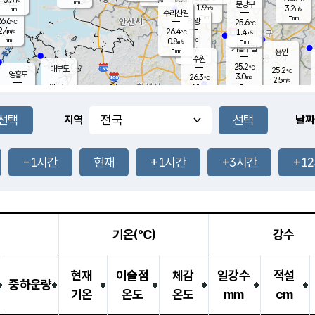
-
-
mm
무의도
mm
mm
분당구
1.9
-
3.2
m/s
m/s
mm
수리산길
-
-
mm
mm
6.6
의왕
25.6
℃
℃
2.4
26.4
m/s
1.4
m/s
℃
-
-
-
mm
0.8
℃
mm
m/s
기흥구갈
-
-
m/s
mm
용인
-
수원
mm
25.2
℃
대부도
25.2
℃
영흥도
3.0
26.3
m/s
℃
2.5
m/s
-
mm
3.1
25.7
m/s
-
℃
mm
27.2
℃
-
오산
4.4
mm
m/s
6.7
m/s
-
mm
-
mm
향남
25.1
℃
지역
날짜
1.1
m/s
26.7
-
℃
운평
mm
송탄
1.6
℃
m/s
-
s
mm
25.3
보
℃
25.5
-1시간
현재
+1시간
+3시간
+1
℃
2.8
m/s
산
0.6
m/s
-
22.
mm
-
mm
1.1
℃
-
m
/s
기온(℃)
강수
현재
이슬점
체감
일강수
적설
중하운량
기온
온도
온도
mm
cm