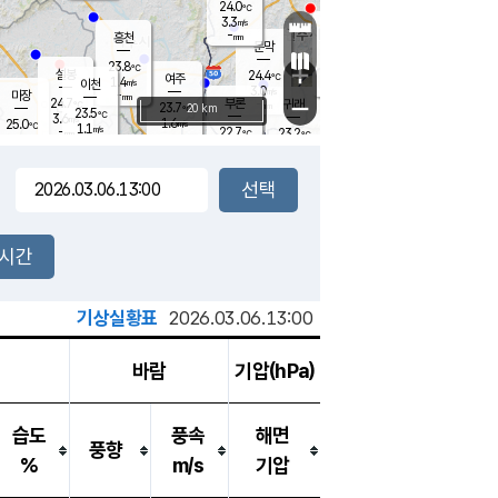
24.0
℃
강림
3.3
m/s
원주
-
흥천
mm
20.6
℃
문막
0.3
m/s
24.6
℃
23.8
-
℃
mm
+
3.6
설봉
m/s
24.4
℃
여주
1.4
m/s
이천
-
mm
3.0
m/s
-
마장
mm
신림
24.7
부론
-
귀래
−
℃
mm
23.7
20 km
℃
23.5
℃
3.6
m/s
1.6
25.0
m/s
℃
23.0
1.1
m/s
℃
-
22.7
23.2
mm
℃
-
℃
mm
2.8
m/s
-
1.8
mm
m/s
2.3
1.7
m/s
m/s
-
mm
-
백운
mm
-
-
mm
mm
백암
장호원
23.5
℃
1.3
m/s
22.1
℃
23.9
엄정
℃
-
mm
1.3
m/s
2.6
m/s
노은
-
mm
-
24.8
mm
℃
개
2시간
2.8
m/s
23.3
℃
-
mm
5
2.0
℃
m/s
-
m/s
mm
m
기상실황표
2026.03.06.13:00
바람
기압(hPa)
습도
풍속
해면
풍향
%
m/s
기압