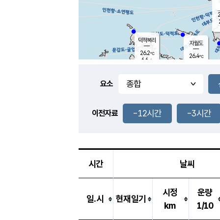
2
덕적북리
자월도
26.2
℃
26.4
℃
6.6
m/s
1.5
m/s
-
mm
-
mm
요소
풍도
26.3
덕적지도
3.0
m/
-
-12시간
-3시간
mm
이전자료
25.6
℃
대
3.8
m/s
-
mm
26.3
7.8
m
-
mm
시간
날씨
시정
운량
일.시
현재일기
km
1/10