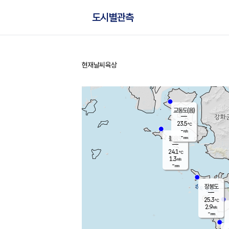
도시별관측
현재날씨
육상
홈
교동도(음)
23.5
℃
-
m/s
-
mm
볼음도
대연평
24.1
℃
1.3
m/s
25.9
℃
-
mm
2.1
m/s
-
mm
장봉도
25.3
℃
2.9
m/s
-
mm