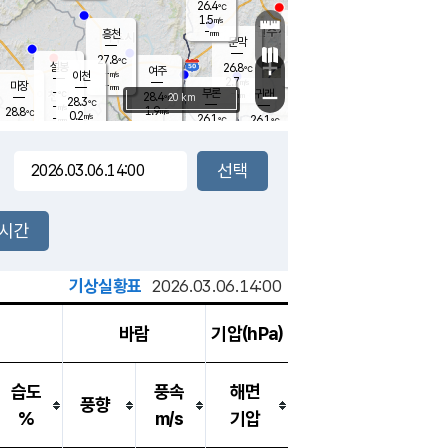
26.4
℃
강림
1.5
m/s
원주
-
흥천
mm
25.1
℃
문막
0.1
m/s
30.4
℃
27.8
-
℃
mm
+
1
설봉
m/s
26.8
℃
여주
-
m/s
이천
-
mm
2.7
m/s
-
마장
mm
신림
-
부론
-
귀래
−
℃
mm
28.4
20 km
℃
28.3
℃
-
m/s
1.9
28.8
m/s
℃
24.6
0.2
m/s
℃
-
26.1
26.1
mm
℃
-
℃
mm
0.8
m/s
-
0.1
mm
m/s
0.0
0.3
m/s
m/s
-
mm
-
백운
mm
-
-
mm
mm
백암
장호원
25.7
℃
0.3
m/s
24.9
℃
28.4
엄정
℃
-
mm
0.0
m/s
0.5
m/s
노은
-
mm
-
27.0
mm
℃
개
2시간
0.1
m/s
26.4
℃
-
mm
9
1.8
℃
m/s
-
m/s
mm
m
기상실황표
2026.03.06.14:00
바람
기압(hPa)
습도
풍속
해면
풍향
%
m/s
기압