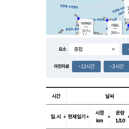
2
덕적북리
자월도
27.7
℃
29.1
℃
1.1
m/s
1.5
m/s
-
mm
-
mm
요소
풍도
28.2
덕적지도
1.0
m/
-
-12시간
-3시간
mm
이전자료
26.8
℃
대
2.5
m/s
-
mm
27.0
0.0
m
-
mm
시간
날씨
시정
운량
일.시
현재일기
km
1/10