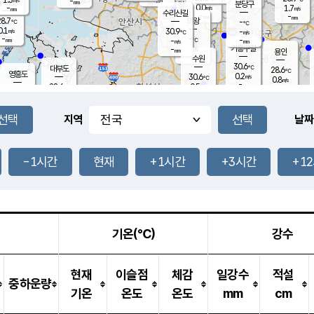
-
-
mm
무의도
mm
mm
분당구
0.0
-
1.7
m/s
m/s
mm
수리산길
-
-
mm
mm
8.7
의왕
-
℃
℃
0.1
30.9
m/s
-
m/s
℃
-
-
-
mm
-
℃
mm
m/s
기흥구갈
-
-
m/s
mm
용인
-
수원
mm
30.6
℃
대부도
28.6
℃
영흥도
0.2
30.6
m/s
℃
0.8
m/s
-
mm
0.5
28.6
m/s
-
℃
mm
29.2
℃
-
오산
1.6
mm
m/s
1.3
m/s
-
mm
-
mm
향남
27.3
℃
지역
날짜
0.1
m/s
31.8
-
℃
운평
mm
송탄
0.0
℃
m/s
-
s
mm
27.7
보
℃
31.5
-1시간
현재
+1시간
+3시간
+1
℃
0.0
m/s
산
0.0
m/s
-
24.
mm
-
mm
0.0
℃
-
m
/s
기온(℃)
강수
현재
이슬점
체감
일강수
적설
중하운량
기온
온도
온도
mm
cm