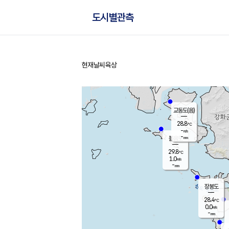
도시별관측
현재날씨
육상
홈
교동도(음)
28.8
℃
-
m/s
-
mm
볼음도
대연평
29.8
℃
1.0
m/s
30.4
℃
-
mm
1.2
m/s
-
mm
장봉도
28.4
℃
0.0
m/s
-
mm