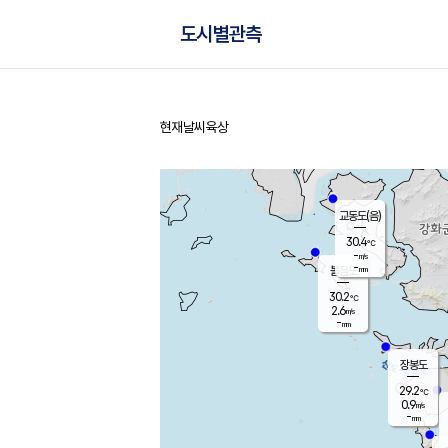
도시별관측
현재날씨
육상
홈
교동도(음)
30.4
℃
-
m/s
-
mm
볼음도
대연평
30.2
℃
2.6
m/s
29.9
℃
-
mm
2.5
m/s
-
mm
장봉도
29.2
℃
0.9
m/s
-
mm