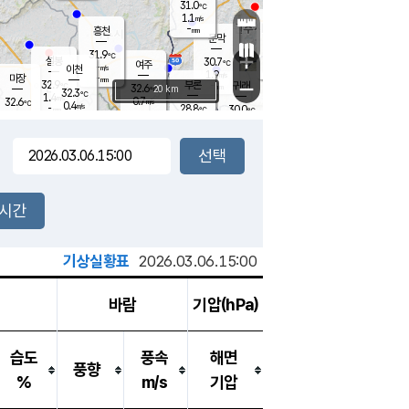
31.0
℃
강림
1.1
m/s
원주
-
흥천
mm
29.3
℃
문막
0.9
m/s
33.8
℃
31.9
-
℃
mm
+
2.5
설봉
m/s
30.7
℃
여주
-
m/s
이천
-
mm
1.9
m/s
-
마장
mm
신림
32.9
부론
-
귀래
−
℃
mm
32.6
20 km
℃
32.3
℃
1.4
m/s
0.7
32.6
m/s
℃
27.9
0.4
m/s
℃
-
28.8
30.0
mm
℃
-
℃
mm
1.0
m/s
-
0.2
mm
m/s
0.1
0.7
m/s
m/s
-
mm
-
백운
mm
-
-
mm
mm
백암
장호원
29.5
℃
0.4
m/s
29.0
℃
33.8
엄정
℃
-
mm
0.2
m/s
0.9
m/s
노은
-
mm
-
31.6
mm
℃
개
2시간
0.0
m/s
29.0
℃
-
mm
1
1.6
℃
m/s
-
m/s
mm
m
기상실황표
2026.03.06.15:00
바람
기압(hPa)
습도
풍속
해면
풍향
%
m/s
기압