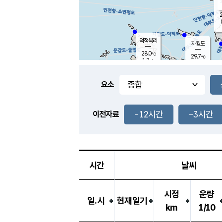
2
덕적북리
자월도
28.0
℃
29.7
℃
1.2
m/s
0.7
m/s
-
mm
-
mm
요소
풍도
28.2
덕적지도
2.2
m/
-
-12시간
-3시간
mm
이전자료
27.4
℃
대
4.0
m/s
-
mm
27.2
0.3
m
-
mm
시간
날씨
시정
운량
일.시
현재일기
km
1/10