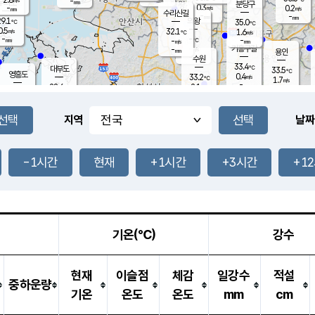
-
-
mm
무의도
mm
mm
분당구
0.3
-
0.2
m/s
m/s
mm
수리산길
-
-
mm
mm
9.1
의왕
35.0
℃
℃
0.5
32.1
m/s
1.6
m/s
℃
-
-
-
mm
-
℃
mm
m/s
기흥구갈
-
-
m/s
mm
용인
-
수원
mm
33.4
℃
대부도
33.5
℃
영흥도
0.4
33.2
m/s
℃
1.7
m/s
-
mm
2.1
28.6
m/s
-
℃
mm
29.5
℃
-
오산
2.0
mm
m/s
3.6
m/s
-
mm
-
mm
향남
30.5
℃
지역
날짜
0.6
m/s
33.5
-
℃
운평
mm
송탄
0.8
℃
m/s
-
s
mm
29.0
보
℃
34.1
-1시간
현재
+1시간
+3시간
+1
℃
2.7
m/s
산
1.0
m/s
-
29.
mm
-
mm
0.8
℃
-
m
/s
기온(℃)
강수
현재
이슬점
체감
일강수
적설
중하운량
기온
온도
온도
mm
cm