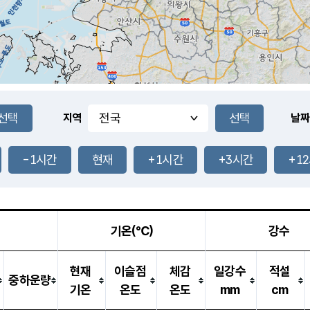
지역
날짜
-1시간
현재
+1시간
+3시간
+1
기온(℃)
강수
현재
이슬점
체감
일강수
적설
중하운량
기온
온도
온도
mm
cm