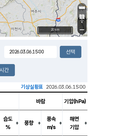
+
−
20 km
2시간
기상실황표
2026.03.06.15:00
바람
기압(hPa)
습도
풍속
해면
풍향
%
m/s
기압