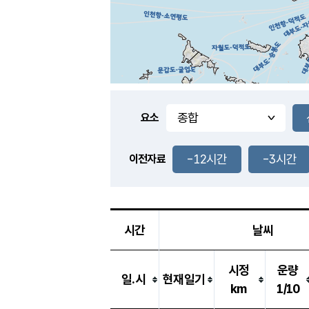
요소
-12시간
-3시간
이전자료
시간
날씨
시정
운량
일.시
현재일기
km
1/10