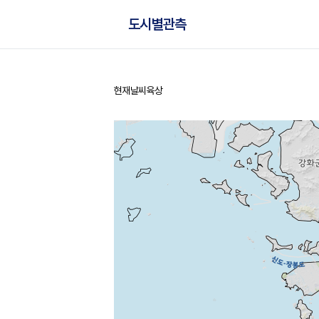
도시별관측
현재날씨
육상
홈