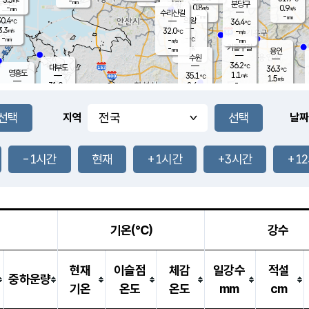
-
-
mm
무의도
mm
mm
분당구
0.8
-
0.9
m/s
m/s
mm
수리산길
-
-
mm
mm
0.4
의왕
36.4
℃
℃
3.3
32.0
m/s
-
m/s
℃
-
-
-
mm
-
℃
mm
m/s
기흥구갈
-
-
m/s
mm
용인
-
수원
mm
36.2
℃
대부도
36.3
℃
영흥도
1.1
35.1
m/s
℃
1.5
m/s
-
mm
2.6
31.0
m/s
-
℃
mm
32.2
℃
-
오산
1.5
mm
m/s
2.6
m/s
-
mm
-
mm
향남
33.5
℃
지역
날짜
1.2
m/s
35.0
-
℃
운평
mm
송탄
2.5
℃
m/s
-
s
mm
32.8
보
℃
37.3
-1시간
현재
+1시간
+3시간
+1
℃
2.4
m/s
산
0.2
m/s
-
31.
mm
-
mm
0.4
℃
-
m
/s
기온(℃)
강수
현재
이슬점
체감
일강수
적설
중하운량
기온
온도
온도
mm
cm