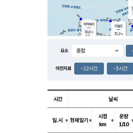
3
덕적북리
자월도
30.2
℃
31.2
℃
2.0
m/s
1.5
m/s
-
mm
-
mm
요소
풍도
28.7
덕적지도
4.7
m/
-
-12시간
-3시간
mm
이전자료
28.4
℃
대
3.9
m/s
-
mm
29.1
0.0
m
-
mm
시간
날씨
시정
운량
일.시
현재일기
km
1/10