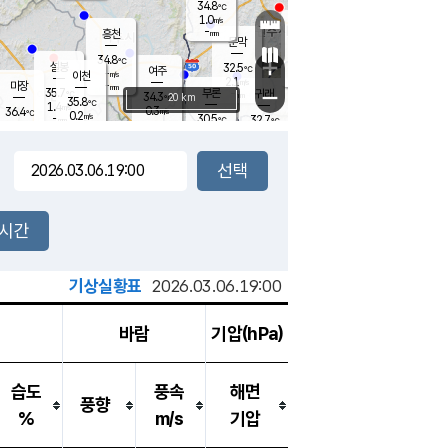
34.8
℃
강림
1.0
m/s
원주
-
흥천
mm
31.5
℃
문막
0.4
m/s
36.5
℃
34.8
-
℃
mm
+
1.9
설봉
m/s
32.5
℃
여주
-
m/s
이천
-
mm
2.1
m/s
-
마장
mm
신림
35.7
부론
-
귀래
−
℃
mm
34.3
20 km
℃
35.8
℃
1.4
m/s
0.3
36.4
m/s
℃
31.8
0.2
m/s
℃
-
30.5
32.7
mm
℃
-
℃
mm
0.8
m/s
-
1.3
mm
m/s
0.0
0.0
m/s
m/s
-
mm
-
백운
mm
-
-
mm
mm
백암
장호원
32.5
℃
1.3
m/s
32.2
℃
35.0
엄정
℃
-
mm
0.4
m/s
1.5
m/s
노은
-
mm
-
34.7
mm
℃
개
2시간
1.0
m/s
31.9
℃
-
mm
4
1.5
℃
m/s
-
m/s
mm
m
기상실황표
2026.03.06.19:00
바람
기압(hPa)
습도
풍속
해면
풍향
%
m/s
기압