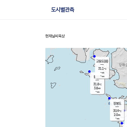
도시별관측
현재날씨
육상
홈
교동도(음)
31.1
℃
-
m/s
-
mm
볼음도
대연평
31.8
℃
3.8
m/s
31.3
℃
-
mm
2.9
m/s
-
mm
장봉도
30.9
℃
2.0
m/s
-
mm