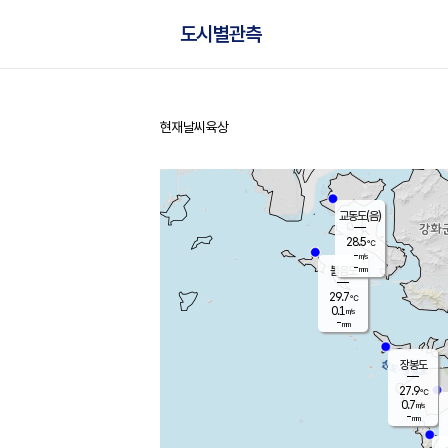
도시별관측
현재날씨
육상
홈
교동도(음)
28.5
℃
-
m/s
-
mm
볼음도
대연평
29.7
℃
0.1
m/s
29.5
℃
-
mm
0.7
m/s
-
mm
장봉도
27.9
℃
0.7
m/s
-
mm