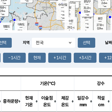
-
-
mm
무의도
mm
mm
분당구
0.3
-
2.6
m/s
m/s
mm
수리산길
-
-
mm
mm
8.8
의왕
31.0
℃
℃
0.9
-
m/s
0.0
m/s
℃
-
-
-
mm
-
℃
mm
m/s
기흥구갈
-
-
m/s
mm
용인
-
수원
mm
-
℃
대부도
27.8
℃
영흥도
-
29.1
m/s
℃
0.9
m/s
-
mm
1
28.1
m/s
-
℃
mm
30.1
℃
-
오산
1.4
mm
m/s
2.1
m/s
-
mm
-
mm
향남
27.0
℃
지역
날짜
0.0
m/s
30.7
-
℃
운평
mm
송탄
0.0
℃
m/s
-
s
mm
27.2
보
℃
31.2
-1시간
현재
+1시간
+3시간
+1
℃
0.1
m/s
산
1.0
m/s
-
24.
mm
-
mm
0.0
℃
-
m
/s
기온(℃)
강수
현재
이슬점
체감
일강수
적설
중하운량
기온
온도
온도
mm
cm