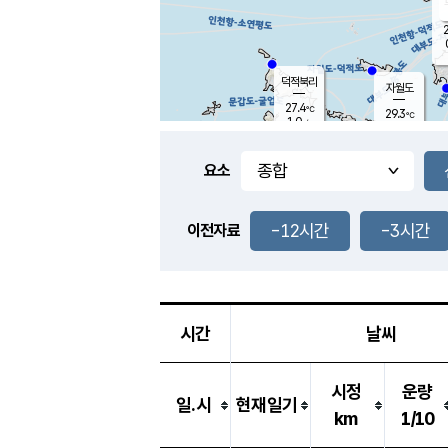
2
덕적북리
자월도
27.4
℃
29.3
℃
1.0
m/s
2.2
m/s
-
mm
-
mm
요소
풍도
28.1
덕적지도
1.0
m/
-
-12시간
-3시간
mm
이전자료
27.0
℃
대
3.5
m/s
-
mm
26.3
0.5
m
-
mm
시간
날씨
시정
운량
일.시
현재일기
km
1/10