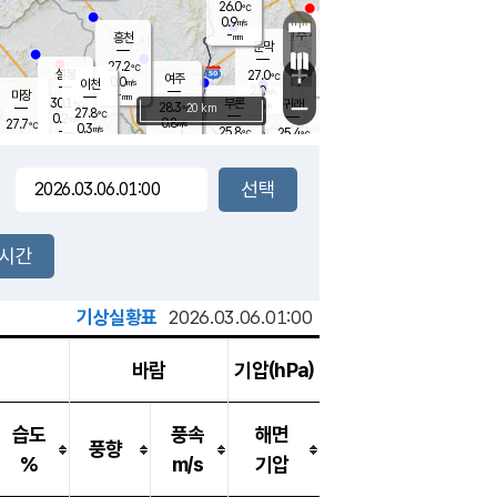
26.0
℃
강림
0.9
m/s
원주
-
흥천
mm
24.2
℃
문막
0.4
m/s
29.4
℃
27.2
-
℃
mm
+
0.9
설봉
m/s
27.0
℃
여주
0.0
m/s
이천
-
mm
2.0
m/s
-
마장
mm
신림
30.1
부론
-
귀래
−
℃
mm
28.3
20 km
℃
27.8
℃
0.2
m/s
0.8
27.7
m/s
℃
24.3
0.3
m/s
℃
-
25.8
25.4
mm
℃
-
℃
mm
1.0
m/s
-
0.5
mm
m/s
0.8
0.7
m/s
m/s
-
mm
-
백운
mm
-
-
mm
mm
백암
장호원
25.1
℃
0.9
m/s
24.5
℃
27.8
엄정
℃
-
mm
0.0
m/s
1.0
m/s
노은
-
mm
-
26.3
mm
℃
개
2시간
0.5
m/s
26.1
℃
-
mm
5
0.0
℃
m/s
-
m/s
mm
m
기상실황표
2026.03.06.01:00
바람
기압(hPa)
습도
풍속
해면
풍향
%
m/s
기압