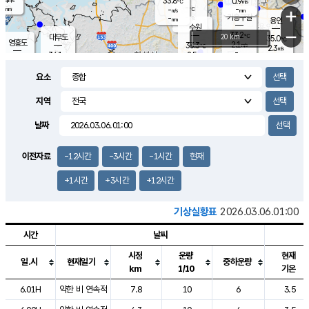
33.8
0.9
m/s
℃
-
-
-
mm
-
℃
mm
+
m/s
기흥구갈
-
-
m/s
mm
용인
-
수원
mm
−
33.2
℃
대부도
20 km
35.0
℃
영흥도
2.1
33.3
m/s
℃
2.3
m/s
-
mm
2.5
34.1
m/s
-
℃
mm
33.0
℃
-
오산
4.0
mm
m/s
4.3
m/s
-
mm
요소
-
mm
향남
33.9
℃
2.2
m/s
-
-
지역
℃
운평
mm
송탄
-
℃
m/s
-
s
mm
33.3
보
℃
날짜
33.5
℃
2.7
m/s
산
2.6
m/s
-
32.
mm
-
mm
1.7
℃
이전자료
-12시간
-3시간
-1시간
현재
-
m
/s
+1시간
+3시간
+12시간
기상실황표
2026.03.06.01:00
시간
날씨
시정
운량
현재
일.시
현재일기
중하운량
km
1/10
기온
도시별 기상실황표로 지점, 날씨, 기온, 강수, 바람, 기압등을 안내한 표입
6.01H
약한 비 연속적
7.8
10
6
3.5