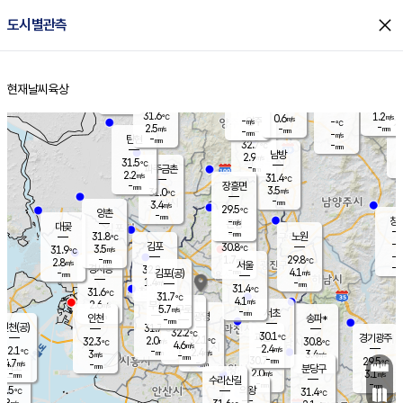
close
도시별관측
장남
판문점
30.5
℃
3.9
m/s
화현
30.6
동두천
℃
남면
-
현재날씨
육상
mm
파주
3.4
홈
m/s
포천
30.7
-
30.4
℃
mm
℃
30.9
℃
31.6
1.2
0.6
m/s
℃
m/s
-
양주
-
m/s
가
℃
-
2.5
-
mm
m/s
mm
-
mm
-
m/s
-
탄현
mm
32.7
-
2
℃
mm
남방
2.9
m/s
1
31.5
℃
-
파주금촌
mm
2.2
m/s
31.4
℃
-
장흥면
mm
3.5
m/s
31.0
℃
-
mm
3.4
m/s
29.5
℃
양촌
-
mm
창
-
m/s
은평
대곶
-
mm
31.8
노원
℃
-
김포
30.8
3.5
℃
31.9
m/s
℃
-
m/
-
1.7
29.8
m/s
mm
2.8
℃
m/s
서울
-
경서동
32.2
m
-
4.1
℃
mm
-
김포(공)
m/s
mm
1.4
-
m/s
mm
31.4
℃
31.6
-
℃
mm
31.7
℃
4.1
m/s
2.6
부천
m/s
5.7
구로
m/s
-
서초
mm
-
광명
mm
인천
송파*
-
mm
인천(공)
31.7
℃
32.2
℃
30.1
과천
경기광주
℃
32.1
2.0
32.3
30.8
m/s
℃
℃
℃
4.6
m/s
2.4
m/s
32.1
-
2.4
℃
mm
3
m/s
3.4
m/s
-
m/s
mm
-
30.7
29.5
mm
4.7
-
℃
℃
m/s
-
-
mm
무의도
mm
mm
분당구
2.0
-
3.1
m/s
m/s
mm
수리산길
-
-
mm
mm
0.5
의왕
31.4
℃
℃
2.8
m/s