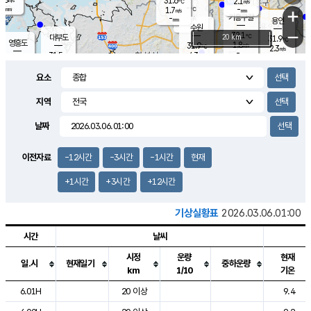
31.6
2.1
m/s
℃
-
-
-
mm
1.7
℃
mm
+
m/s
기흥구갈
-
-
m/s
mm
용인
-
수원
mm
−
32.1
℃
대부도
20 km
31.9
℃
영흥도
1.8
31.9
m/s
℃
2.3
m/s
-
mm
4.3
31.5
m/s
-
℃
mm
31.6
℃
-
오산
3.9
mm
m/s
5.6
m/s
-
mm
요소
-
mm
향남
31.4
℃
2.7
m/s
32.5
-
지역
℃
운평
mm
송탄
2.0
℃
m/s
-
s
mm
31.1
보
℃
날짜
31.9
℃
3.6
m/s
산
2.2
m/s
-
29.
mm
-
mm
1.2
℃
이전자료
-12시간
-3시간
-1시간
현재
-
m
/s
+1시간
+3시간
+12시간
기상실황표
2026.03.06.01:00
시간
날씨
시정
운량
현재
일.시
현재일기
중하운량
km
1/10
기온
도시별 기상실황표로 지점, 날씨, 기온, 강수, 바람, 기압등을 안내한 표입
6.01H
20 이상
9.4