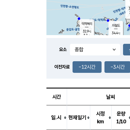
3
덕적북리
자월도
32.9
℃
34.4
℃
3.7
m/s
1.7
m/s
-
mm
-
mm
요소
풍도
30.0
덕적지도
5.0
m/
-
-12시간
-3시간
mm
이전자료
31.9
℃
대
3.4
m/s
-
mm
32.4
2.0
m
-
mm
시간
날씨
시정
운량
일.시
현재일기
km
1/10