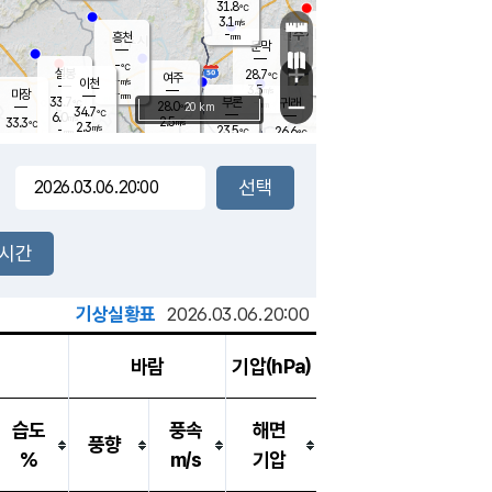
31.8
℃
강림
3.1
m/s
원주
-
흥천
mm
28.2
℃
문막
2.5
m/s
33.5
℃
-
-
℃
mm
+
5.5
설봉
m/s
28.7
℃
여주
-
m/s
이천
-
mm
3.5
m/s
-
마장
mm
신림
33.7
부론
-
귀래
−
℃
mm
28.0
20 km
℃
34.7
℃
6.0
m/s
2.5
33.3
m/s
℃
27.6
2.3
m/s
℃
-
23.5
26.6
mm
℃
-
℃
mm
4.7
m/s
-
3.5
mm
m/s
6.7
3.4
m/s
m/s
-
mm
-
백운
mm
5.5
-
mm
mm
백암
장호원
25.3
℃
1.1
m/s
29.0
℃
25.5
엄정
℃
0.5
mm
4.5
m/s
2.8
m/s
노은
-
mm
-
23.9
mm
℃
개
2시간
1.1
m/s
23.4
℃
15.5
mm
8
2.7
℃
m/s
13.5
m/s
mm
m
기상실황표
2026.03.06.20:00
바람
기압(hPa)
습도
풍속
해면
풍향
%
m/s
기압