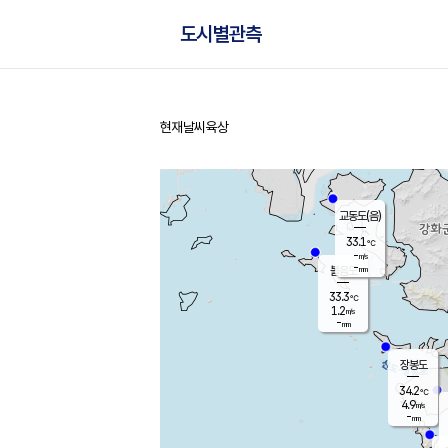
도시별관측
현재날씨
육상
홈
교동도(음)
33.1
℃
-
m/s
-
mm
볼음도
대연평
33.3
℃
1.2
m/s
35.1
℃
-
mm
1.2
m/s
-
mm
장봉도
34.2
℃
4.9
m/s
-
mm