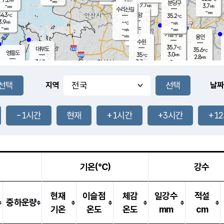
-
-
mm
무의도
mm
mm
분당구
2.7
-
3.7
m/s
m/s
mm
수리산길
-
-
mm
mm
4.3
의왕
35.2
℃
℃
3.9
-
m/s
-
m/s
℃
-
-
-
mm
-
℃
mm
m/s
기흥구갈
-
-
m/s
mm
용인
-
수원
mm
35.7
℃
대부도
35.6
℃
영흥도
3.0
35
m/s
℃
2.8
m/s
-
mm
3.7
34.8
m/s
-
℃
mm
35.7
℃
-
오산
2.3
mm
m/s
2.8
m/s
-
mm
-
mm
향남
33.4
℃
지역
날짜
2.9
m/s
-
-
℃
운평
mm
송탄
-
℃
m/s
-
s
mm
33.6
보
℃
36.9
-1시간
현재
+1시간
+3시간
+1
℃
3.0
m/s
산
2.0
m/s
-
28.
mm
-
mm
2.3
℃
-
m
/s
기온(℃)
강수
현재
이슬점
체감
일강수
적설
중하운량
기온
온도
온도
mm
cm