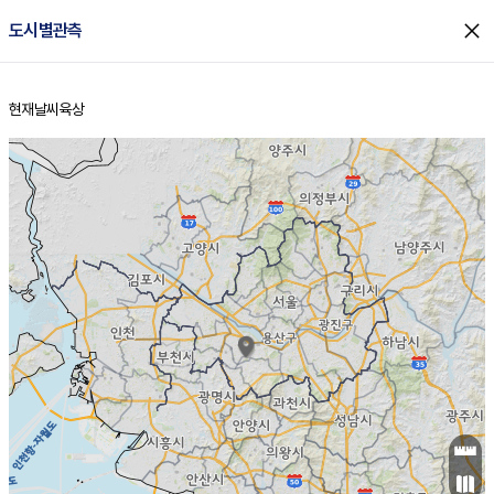
close
도시별관측
현재날씨
육상
홈