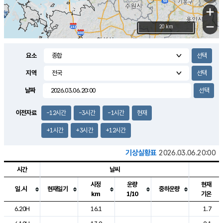
+
−
20 km
요소
지역
날짜
이전자료
-12시간
-3시간
-1시간
현재
+1시간
+3시간
+12시간
기상실황표
2026.03.06.20:00
시간
날씨
시정
운량
현재
일.시
현재일기
중하운량
km
1/10
기온
도시별 기상실황표로 지점, 날씨, 기온, 강수, 바람, 기압등을 안내한 표입
6.20H
16.1
1.7