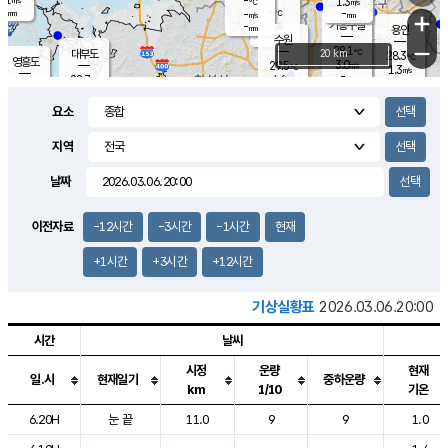
-
1.3
m/s
℃
-
-
-
mm
-
℃
mm
+
m/s
기흥구갈
-
-
m/s
mm
용인
-
수원
mm
−
28.1
℃
대부도
20 km
28.3
℃
영흥도
3.0
29.5
m/s
℃
1.3
m/s
-
mm
4.6
28.7
m/s
-
℃
mm
30.0
℃
-
오산
3.6
mm
m/s
7.2
m/s
-
mm
요소
-
mm
향남
28.2
℃
2.5
m/s
29.9
-
지역
℃
운평
mm
송탄
-
℃
m/s
-
s
mm
27.9
보
℃
날짜
29.1
℃
3.4
m/s
산
1.0
m/s
-
26.
mm
-
mm
0.8
℃
이전자료
-12시간
-3시간
-1시간
현재
-
m
/s
+1시간
+3시간
+12시간
기상실황표
2026.03.06.20:00
시간
날씨
시정
운량
현재
일.시
현재일기
중하운량
km
1/10
기온
도시별 기상실황표로 지점, 날씨, 기온, 강수, 바람, 기압등을 안내한 표입
6.20H
눈 끝
11.0
9
9
1.0