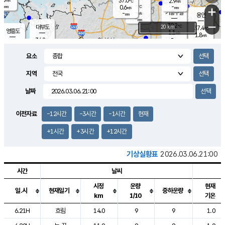
37.0
2.9
m/s
℃
-
-
-
mm
0.6
℃
mm
+
m/s
기흥구갈
-
-
m/s
mm
용인
-
mm
−
39.2
℃
대부도
20 km
37.4
℃
영흥도
1.1
m/s
1.8
m/s
-
mm
34.2
-
℃
mm
35.1
℃
오산
2.5
m/s
2.8
m/s
-
mm
요소
-
mm
향남
35.8
℃
1.2
m/s
37.2
-
지역
℃
운평
mm
송탄
0.7
℃
m/s
-
s
mm
34.3
보
℃
날짜
37.5
℃
3.6
m/s
산
1.6
m/s
-
34.
mm
-
mm
1.4
℃
이전자료
-12시간
-3시간
-1시간
현재
-
m
/s
+1시간
+3시간
+12시간
기상실황표
2026.03.06.21:00
시간
날씨
시정
운량
현재
일.시
현재일기
중하운량
km
1/10
기온
도시별 기상실황표로 지점, 날씨, 기온, 강수, 바람, 기압등을 안내한 표입
6.21H
흐림
14.0
9
9
1.0