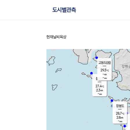
도시별관측
현재날씨
육상
홈
교동도(음)
29.3
℃
-
m/s
-
mm
볼음도
대연평
27.4
℃
2.3
m/s
28.1
℃
-
mm
2.1
m/s
-
mm
장봉도
28.7
℃
2.8
m/s
-
mm