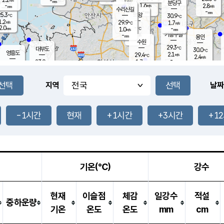
-
-
mm
무의도
mm
mm
분당구
1.6
-
2.8
m/s
m/s
mm
수리산길
-
-
mm
mm
5.3
의왕
30.9
℃
℃
1.2
29.9
m/s
1.7
m/s
℃
2.0
-
-
mm
1.0
℃
mm
m/s
기흥구갈
-
-
m/s
mm
용인
-
수원
mm
29.3
℃
대부도
30.0
℃
영흥도
2.1
29.4
m/s
℃
2.4
m/s
-
mm
1.7
23.9
m/s
-
℃
mm
26.7
℃
-
오산
0.5
mm
m/s
3.4
m/s
14.5
mm
11.5
mm
향남
27.4
℃
지역
날짜
1.0
m/s
27.9
-
℃
운평
mm
송탄
-
℃
m/s
-
s
mm
24.8
보
℃
27.4
-1시간
현재
+1시간
+3시간
+1
℃
0.5
m/s
산
0.0
m/s
27.0
-
mm
-
mm
-
m
℃
-
m
/s
기온(℃)
강수
현재
이슬점
체감
일강수
적설
중하운량
기온
온도
온도
mm
cm