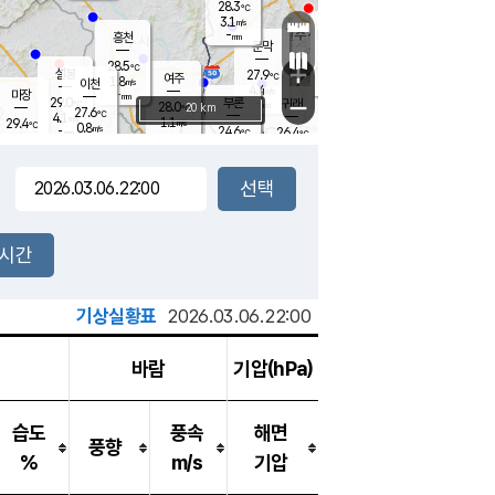
28.3
℃
강림
3.1
m/s
원주
-
흥천
mm
25.4
℃
문막
0.4
m/s
28.4
℃
28.5
-
℃
mm
+
5.2
설봉
m/s
27.9
℃
여주
1.8
m/s
이천
-
mm
4.4
m/s
-
마장
mm
신림
29.0
부론
-
귀래
−
℃
mm
28.0
20 km
℃
27.6
℃
4.1
m/s
1.1
29.4
m/s
℃
26.2
0.8
m/s
℃
-
24.6
26.4
mm
℃
-
℃
mm
1.8
m/s
-
1.6
mm
m/s
1.2
0.4
m/s
m/s
-
mm
-
백운
mm
7.5
-
mm
mm
백암
장호원
25.7
℃
2.4
m/s
24.2
℃
26.6
엄정
℃
0.5
mm
0.8
m/s
1.7
m/s
노은
9.0
mm
1.5
26.4
mm
℃
개
2시간
3.4
m/s
25.0
℃
15.5
mm
2.0
℃
m/s
13.5
/s
mm
m
기상실황표
2026.03.06.22:00
바람
기압(hPa)
습도
풍속
해면
풍향
%
m/s
기압