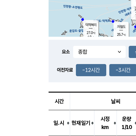
2
덕적북리
자월도
27.0
℃
25.7
℃
4.8
m/s
2.3
m/s
-
mm
3.5
mm
요소
풍도
26.0
덕적지도
2.3
m/
-
-12시간
-3시간
mm
이전자료
25.2
℃
대
4.5
m/s
-
mm
28.0
6.6
m
-
mm
시간
날씨
시정
운량
일.시
현재일기
km
1/10