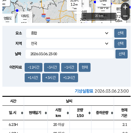
31.8
0.9
m/s
℃
-
-
-
mm
1.2
℃
mm
+
m/s
기흥구갈
-
-
m/s
mm
용인
-
수원
mm
−
29.4
℃
대부도
20 km
27.2
℃
영흥도
0.6
29.7
m/s
℃
0.8
m/s
-
mm
2.4
27.5
m/s
-
℃
mm
30.5
℃
-
오산
1.2
mm
m/s
3.9
m/s
-
mm
요소
-
mm
향남
26.0
℃
0.6
m/s
30.0
-
지역
℃
운평
mm
송탄
0.6
℃
m/s
-
s
mm
27.8
보
℃
날짜
30.1
℃
1.1
m/s
산
0.6
m/s
-
23.
mm
-
mm
0.0
℃
이전자료
-12시간
-3시간
-1시간
현재
-
m
/s
+1시간
+3시간
+12시간
기상실황표
2026.03.06.23:00
시간
날씨
시정
운량
현재
일.시
현재일기
중하운량
km
1/10
기온
도시별 기상실황표로 지점, 날씨, 기온, 강수, 바람, 기압등을 안내한 표입
6.23H
20 이상
2.1