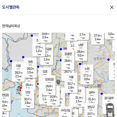
close
도시별관측
장남
판문점
26.5
℃
1.2
m/s
화현
27.3
동두천
℃
남면
-
현재날씨
육상
mm
파주
2.7
홈
m/s
포천
24.7
-
28.4
℃
mm
℃
28.2
℃
26.8
0.0
2.7
m/s
℃
m/s
-
양주
27.6
m/s
가
℃
-
3.3
-
mm
m/s
mm
-
mm
2.4
m/s
-
탄현
mm
27.7
-
2
℃
mm
남방
1.0
m/s
0
27.5
℃
-
파주금촌
mm
1.2
m/s
28.6
℃
-
장흥면
mm
0.2
m/s
28.3
℃
-
mm
1.5
m/s
28.8
℃
양촌
-
mm
창
-
m/s
은평
대곶
-
mm
28.0
노원
℃
-
김포
29.7
1.5
℃
28.2
m/s
℃
-
m/
-
2.9
27.1
m/s
mm
2.1
℃
m/s
서울
-
경서동
-
m
-
0.9
℃
mm
-
김포(공)
m/s
mm
-
-
m/s
mm
30.7
℃
28.4
-
℃
mm
28.8
℃
2.6
m/s
1.6
부천
m/s
2.4
구로
m/s
-
서초
mm
-
광명
mm
인천
송파*
-
mm
인천(공)
30.6
℃
30.4
℃
31.4
과천
경기광주
℃
32.9
1.1
30.7
31.6
m/s
℃
℃
℃
2.3
m/s
1.5
m/s
29.6
-
1.6
℃
mm
2.8
m/s
1.9
m/s
-
m/s
mm
-
27.0
27.5
mm
6.0
-
℃
℃
m/s
-
-
mm
무의도
mm
mm
분당구
0.7
-
2.5
m/s
m/s
mm
수리산길
-
-
mm
mm
8.8
의왕
29.7
℃
℃
1.8
m/s