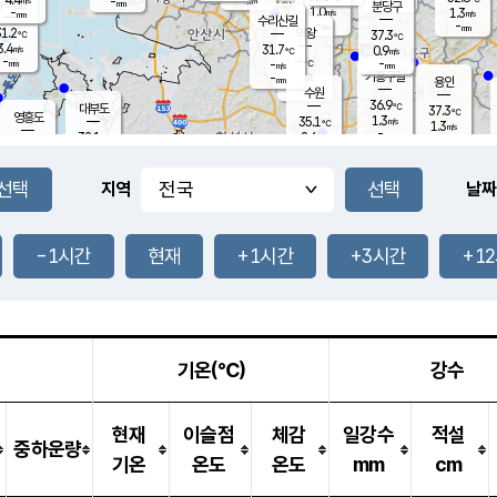
-
-
mm
무의도
mm
mm
분당구
1.0
-
1.3
m/s
m/s
mm
수리산길
-
-
mm
mm
1.2
의왕
37.3
℃
℃
3.4
31.7
m/s
0.9
m/s
℃
-
-
-
mm
-
℃
mm
m/s
기흥구갈
-
-
m/s
mm
용인
-
수원
mm
36.9
℃
대부도
37.3
℃
영흥도
1.3
35.1
m/s
℃
1.3
m/s
-
mm
2.6
32.1
m/s
-
℃
mm
33.4
℃
-
오산
1.6
mm
m/s
2.9
m/s
-
mm
-
mm
향남
34.7
℃
지역
날짜
2.0
m/s
35.9
-
℃
운평
mm
송탄
2.3
℃
m/s
-
s
mm
33.5
보
℃
37.1
-1시간
현재
+1시간
+3시간
+1
℃
2.6
m/s
산
1.0
m/s
-
32.
mm
-
mm
0.3
℃
-
m
/s
기온(℃)
강수
현재
이슬점
체감
일강수
적설
중하운량
기온
온도
온도
mm
cm