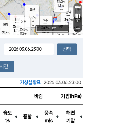
36.0
℃
강림
1.1
m/s
원주
-
흥천
mm
34.6
℃
문막
0.6
m/s
36.5
℃
35.7
-
℃
mm
+
1.9
설봉
m/s
34.4
℃
여주
-
m/s
이천
-
mm
2.2
m/s
-
마장
mm
신림
36.8
부론
-
귀래
−
℃
mm
34.7
20 km
℃
35.8
℃
1.7
m/s
0.6
38.7
m/s
℃
33.6
0.2
m/s
℃
-
32.5
34.1
mm
℃
-
℃
mm
0.5
m/s
-
1.2
mm
m/s
0.0
0.2
m/s
m/s
-
mm
-
백운
mm
-
-
mm
mm
백암
장호원
34.7
℃
0.7
m/s
33.4
℃
35.8
엄정
℃
-
mm
1.2
m/s
1.8
m/s
노은
-
mm
-
35.8
mm
℃
개
2시간
1.3
m/s
33.0
℃
-
mm
4
1.4
℃
m/s
-
m/s
mm
m
기상실황표
2026.03.06.23:00
바람
기압(hPa)
습도
풍속
해면
풍향
%
m/s
기압