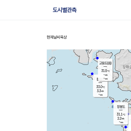
도시별관측
현재날씨
육상
홈
교동도(음)
31.5
℃
-
m/s
-
mm
볼음도
대연평
33.0
℃
3.3
m/s
32.2
℃
-
mm
2.2
m/s
-
mm
장봉도
31.1
℃
2.2
m/s
-
mm