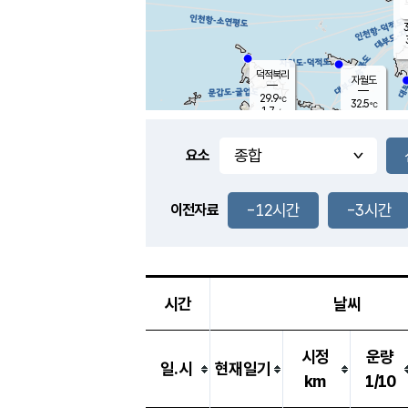
3
덕적북리
자월도
29.9
℃
32.5
℃
1.7
m/s
1.6
m/s
-
mm
-
mm
요소
풍도
29.1
덕적지도
2.6
m/
-
-12시간
-3시간
mm
이전자료
28.7
℃
대
4.0
m/s
-
mm
29.6
0.9
m
-
mm
시간
날씨
시정
운량
일.시
현재일기
km
1/10