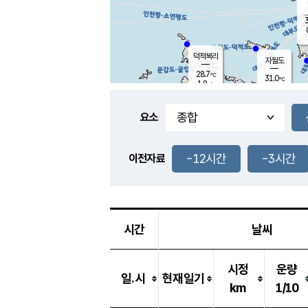
3
덕적북리
자월도
28.7
℃
31.0
℃
1.8
m/s
1.6
m/s
-
mm
-
mm
요소
풍도
28.4
덕적지도
2.7
m/
-
-12시간
-3시간
mm
이전자료
27.8
℃
대
4.4
m/s
-
mm
28.2
0.1
m
-
mm
시간
날씨
시정
운량
일.시
현재일기
km
1/10