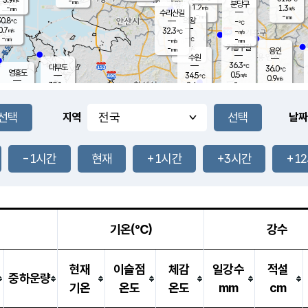
-
-
mm
무의도
mm
mm
분당구
1.2
-
1.3
m/s
m/s
mm
수리산길
-
-
mm
mm
0.8
의왕
-
℃
℃
0.7
32.3
m/s
-
m/s
℃
-
-
-
mm
-
℃
mm
m/s
기흥구갈
-
-
m/s
mm
용인
-
수원
mm
36.3
℃
대부도
36.0
℃
영흥도
0.5
34.5
m/s
℃
0.9
m/s
-
mm
2.4
30.1
m/s
-
℃
mm
31.0
℃
-
오산
1.8
mm
m/s
3.4
m/s
-
mm
-
mm
향남
31.0
℃
지역
날짜
0.3
m/s
34.7
-
℃
운평
mm
송탄
2.2
℃
m/s
-
s
mm
30.9
보
℃
35.8
-1시간
현재
+1시간
+3시간
+1
℃
3.3
m/s
산
0.8
m/s
-
31.
mm
-
mm
0.5
℃
-
m
/s
기온(℃)
강수
현재
이슬점
체감
일강수
적설
중하운량
기온
온도
온도
mm
cm