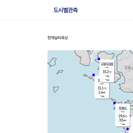
도시별관측
현재날씨
육상
홈
교동도(음)
31.2
℃
-
m/s
-
mm
볼음도
대연평
31.1
℃
2.4
m/s
30.7
℃
-
mm
3.4
m/s
-
mm
장봉도
29.6
℃
3.5
m/s
-
mm