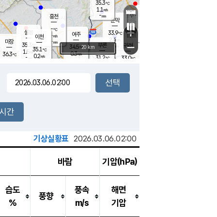
35.3
℃
강림
1.1
m/s
원주
-
흥천
mm
32.2
℃
문막
0.7
m/s
35.5
℃
-
-
℃
mm
+
1.1
설봉
m/s
33.9
℃
여주
-
m/s
이천
-
mm
2.4
m/s
-
마장
mm
신림
35.3
부론
-
귀래
−
℃
mm
34.5
20 km
℃
35.1
℃
1.5
m/s
0.3
36.3
m/s
℃
32.0
0.2
m/s
℃
-
31.2
33.0
mm
℃
-
℃
mm
1.2
m/s
-
0.2
mm
m/s
0.0
0.8
m/s
m/s
-
mm
-
백운
mm
-
-
mm
mm
백암
장호원
33.6
℃
0.3
m/s
33.1
℃
36.1
엄정
℃
-
mm
0.9
m/s
1.3
m/s
노은
-
mm
-
35.3
mm
℃
개
2시간
1.2
m/s
32.7
℃
-
mm
3
0.7
℃
m/s
-
m/s
mm
m
기상실황표
2026.03.06.02:00
바람
기압(hPa)
습도
풍속
해면
풍향
%
m/s
기압