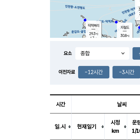
3
덕적북리
자월도
29.3
℃
30.8
℃
4.7
m/s
1.2
m/s
-
mm
-
mm
요소
풍도
30.1
덕적지도
3.0
m/
-
-12시간
-3시간
mm
이전자료
29.3
℃
대
3.8
m/s
-
mm
30.9
7.6
m
-
mm
시간
날씨
시정
운
일.시
현재일기
km
1/1