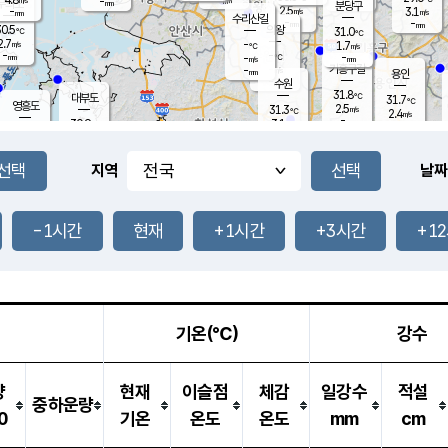
-
-
mm
무의도
mm
mm
분당구
2.5
-
3.1
m/s
m/s
mm
수리산길
-
-
mm
mm
0.5
의왕
31.0
℃
℃
2.7
-
m/s
1.7
m/s
℃
-
-
-
mm
-
℃
mm
m/s
기흥구갈
-
-
m/s
mm
용인
-
수원
mm
31.8
℃
대부도
31.7
℃
영흥도
2.5
31.3
m/s
℃
2.4
m/s
-
mm
3.1
30.9
m/s
-
℃
mm
31.3
℃
-
오산
4.4
mm
m/s
5.6
m/s
-
mm
-
mm
향남
30.8
℃
지역
날짜
2.8
m/s
32.5
-
℃
운평
mm
송탄
2.9
℃
m/s
-
s
mm
31.3
보
℃
31.5
-1시간
현재
+1시간
+3시간
+1
℃
3.4
m/s
산
1.6
m/s
-
30.
mm
-
mm
1.2
℃
-
m
/s
기온(℃)
강수
량
현재
이슬점
체감
일강수
적설
중하운량
0
기온
온도
온도
mm
cm