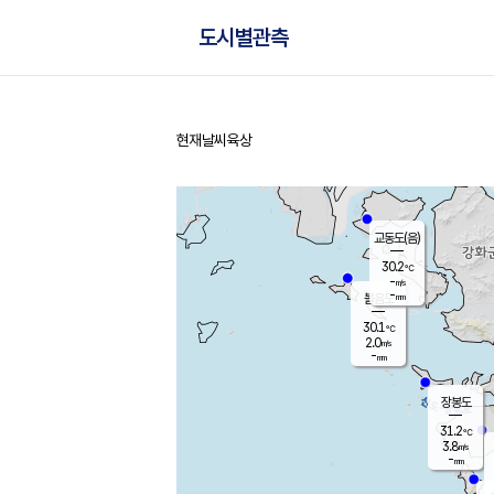
도시별관측
현재날씨
육상
홈
교동도(음)
30.2
℃
-
m/s
-
mm
볼음도
대연평
30.1
℃
2.0
m/s
31.0
℃
-
mm
1.6
m/s
-
mm
장봉도
31.2
℃
3.8
m/s
-
mm