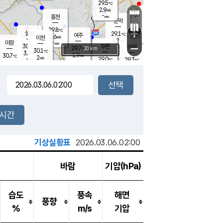
29.5
℃
강림
2.9
m/s
원주
-
흥천
mm
27.4
℃
문막
1.1
m/s
30.2
℃
29.8
-
℃
mm
+
3
설봉
m/s
29.1
℃
여주
1.6
m/s
이천
-
mm
4.2
m/s
-
마장
mm
신림
30.2
부론
-
귀래
−
℃
mm
29.7
20 km
℃
30.1
℃
3.7
m/s
1.9
30.7
m/s
℃
27.4
2
m/s
℃
-
29.0
29.3
mm
℃
-
℃
mm
2.7
m/s
-
1.8
mm
m/s
3.5
1.8
m/s
m/s
-
mm
-
백운
mm
-
-
mm
mm
백암
장호원
28.5
℃
3.5
m/s
30.4
℃
30.4
엄정
℃
-
mm
1.2
m/s
3.9
m/s
노은
-
mm
-
29.0
mm
℃
개
2시간
6.2
m/s
29.4
℃
-
mm
4
4.5
℃
m/s
-
m/s
mm
m
기상실황표
2026.03.06.02:00
바람
기압(hPa)
습도
풍속
해면
풍향
%
m/s
기압