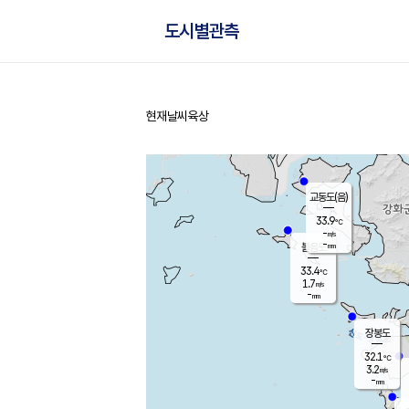
도시별관측
현재날씨
육상
홈
교동도(음)
33.9
℃
-
m/s
-
mm
볼음도
대연평
33.4
℃
1.7
m/s
33.4
℃
-
mm
1.7
m/s
-
mm
장봉도
32.1
℃
3.2
m/s
-
mm