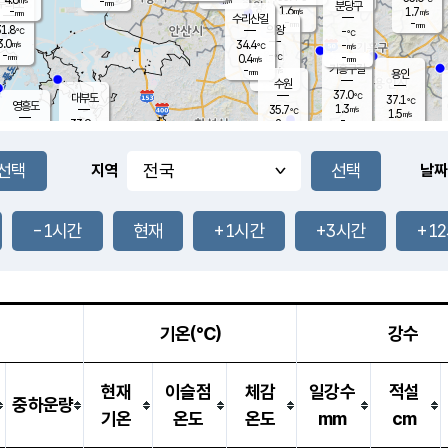
-
-
mm
무의도
mm
mm
분당구
1.6
-
1.7
m/s
m/s
mm
수리산길
-
-
mm
mm
1.8
의왕
-
℃
℃
3.0
34.4
m/s
-
m/s
℃
-
-
-
mm
0.4
℃
mm
m/s
기흥구갈
-
-
m/s
mm
용인
-
수원
mm
37.0
℃
대부도
37.1
℃
영흥도
1.3
35.7
m/s
℃
1.5
m/s
-
mm
2
33.9
m/s
-
℃
mm
33.5
℃
-
오산
3.3
mm
m/s
3.6
m/s
-
mm
-
mm
향남
35.5
℃
지역
날짜
1.2
m/s
35.6
-
℃
운평
mm
송탄
1.7
℃
m/s
-
s
mm
34.9
보
℃
36.0
-1시간
현재
+1시간
+3시간
+1
℃
2.1
m/s
산
1.9
m/s
-
33.
mm
-
mm
0.9
℃
-
m
/s
기온(℃)
강수
현재
이슬점
체감
일강수
적설
중하운량
기온
온도
온도
mm
cm