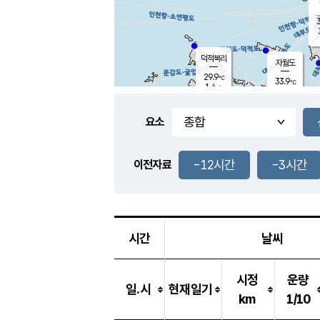
3
덕적북리
자월도
29.9
℃
33.9
℃
1.4
m/s
1.3
m/s
-
mm
-
mm
요소
풍도
29.6
덕적지도
3.1
m/
-
-12시간
-3시간
mm
이전자료
30.0
℃
대
2.0
m/s
-
mm
30.3
2.2
m
-
mm
시간
날씨
시정
운량
일.시
현재일기
km
1/10