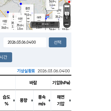
36.9
℃
강림
1.1
m/s
원주
-
흥천
mm
33.9
℃
문막
1.5
m/s
34.6
℃
35.5
-
℃
mm
+
1.3
설봉
m/s
35.2
℃
여주
-
m/s
이천
-
mm
2.1
m/s
-
마장
mm
신림
35.7
부론
-
귀래
−
℃
mm
35.4
20 km
℃
35.6
℃
2.1
m/s
1.8
36.5
m/s
℃
34.6
1.5
m/s
℃
-
34.4
33.9
mm
℃
-
℃
mm
0.9
m/s
-
1.5
mm
m/s
1.7
1.6
m/s
m/s
-
mm
-
백운
mm
-
-
mm
mm
백암
장호원
35.0
℃
1.9
m/s
34.6
℃
36.3
엄정
℃
-
mm
1.6
m/s
1.5
m/s
노은
-
mm
-
36.4
mm
℃
개
2시간
0.9
m/s
34.6
℃
-
mm
8
2.2
℃
m/s
-
m/s
mm
m
기상실황표
2026.03.06.04:00
바람
기압(hPa)
습도
풍속
해면
풍향
%
m/s
기압