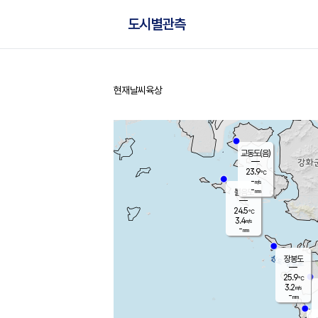
도시별관측
현재날씨
육상
홈
교동도(음)
23.9
℃
-
m/s
-
mm
볼음도
대연평
24.5
℃
3.4
m/s
26.5
℃
-
mm
2.4
m/s
-
mm
장봉도
25.9
℃
3.2
m/s
-
mm