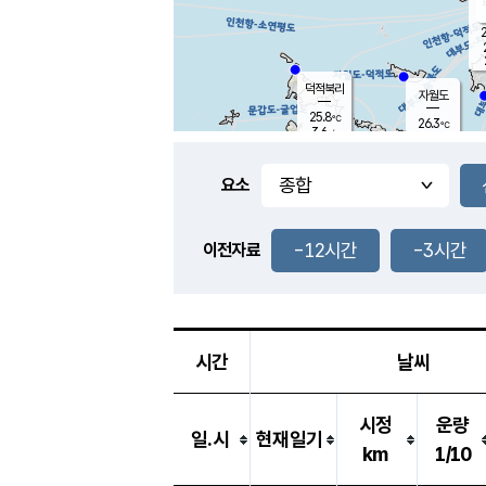
2
덕적북리
자월도
25.8
℃
26.3
℃
3.6
m/s
1.1
m/s
-
mm
3.5
mm
요소
풍도
26.6
덕적지도
3.6
m/
0.5
-12시간
-3시간
m
이전자료
25.8
℃
대
4.0
m/s
-
mm
26.8
8.2
m
-
mm
시간
날씨
시정
운량
일.시
현재일기
km
1/10