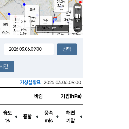
24.0
℃
강림
3.2
m/s
원주
-
흥천
mm
21.0
℃
문막
0.0
m/s
24.9
℃
24.4
-
℃
mm
+
3.1
설봉
m/s
24.7
℃
여주
1.9
m/s
이천
-
mm
3.7
m/s
-
마장
mm
신림
25.2
부론
-
귀래
−
℃
mm
24.2
20 km
℃
24
℃
3.4
m/s
1.2
25.6
m/s
℃
23.1
1.3
m/s
℃
-
23.4
22.5
mm
℃
-
℃
mm
2.7
m/s
-
1.5
mm
m/s
3.0
0.2
m/s
m/s
-
mm
-
백운
mm
7.5
-
mm
mm
백암
장호원
24.0
℃
0.6
m/s
23.0
℃
24.3
엄정
℃
0.5
mm
1.7
m/s
2.4
m/s
노은
9.0
mm
1.5
25.6
mm
℃
개
2시간
4.4
m/s
24.9
℃
15.5
mm
6
3.3
℃
m/s
13.5
m/s
mm
mm
기상실황표
2026.03.06.09:00
바람
기압(hPa)
습도
풍속
해면
풍향
%
m/s
기압