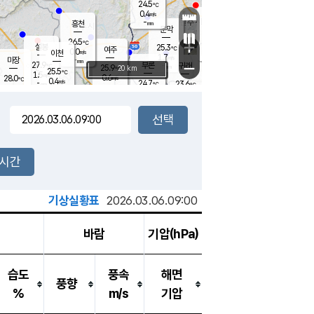
24.5
℃
강림
0.4
m/s
원주
-
흥천
mm
22.7
℃
문막
0.3
m/s
25.2
℃
26.5
-
℃
mm
+
1.3
설봉
m/s
25.3
℃
여주
0.0
m/s
이천
-
mm
1.7
m/s
-
마장
mm
신림
27.9
부론
-
귀래
−
℃
mm
25.9
20 km
℃
25.5
℃
1.5
m/s
0.6
28.0
m/s
℃
21.4
0.4
m/s
℃
-
24.7
23.6
mm
℃
-
℃
mm
0.2
m/s
-
0.4
mm
m/s
2.2
0.0
m/s
m/s
-
mm
-
백운
mm
-
-
mm
mm
백암
장호원
23.1
℃
0.7
m/s
25.0
℃
27.3
엄정
℃
-
mm
0.0
m/s
0.5
m/s
노은
-
mm
-
25.6
mm
℃
개
2시간
0.2
m/s
25.3
℃
-
mm
6
0.7
℃
m/s
-
m/s
mm
m
기상실황표
2026.03.06.09:00
바람
기압(hPa)
습도
풍속
해면
풍향
%
m/s
기압