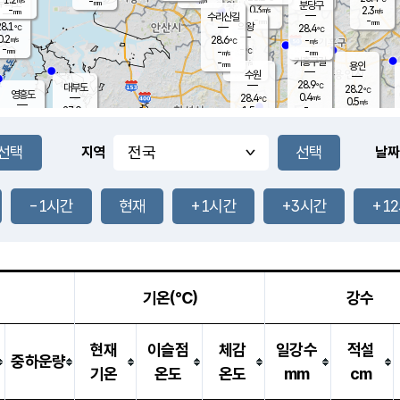
-
-
mm
무의도
mm
mm
분당구
0.3
-
2.3
m/s
m/s
mm
수리산길
-
-
mm
mm
8.1
의왕
28.4
℃
℃
0.2
28.6
m/s
-
m/s
℃
-
-
-
mm
-
℃
mm
m/s
기흥구갈
-
-
m/s
mm
용인
-
수원
mm
28.9
℃
대부도
28.2
℃
영흥도
0.4
28.4
m/s
℃
0.5
m/s
-
mm
1.5
27.0
m/s
-
℃
mm
27.6
℃
-
오산
0.9
mm
m/s
2.6
m/s
-
mm
-
mm
향남
27.9
℃
지역
날짜
0.9
m/s
28.7
-
℃
운평
mm
송탄
1.1
℃
m/s
-
s
mm
28.0
보
℃
28.3
-1시간
현재
+1시간
+3시간
+1
℃
1.5
m/s
산
1.8
m/s
-
24.
mm
-
mm
0.0
℃
-
m
/s
기온(℃)
강수
현재
이슬점
체감
일강수
적설
중하운량
기온
온도
온도
mm
cm