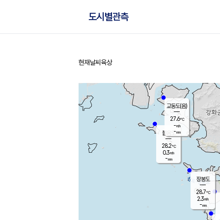
도시별관측
현재날씨
육상
홈
교동도(음)
27.6
℃
-
m/s
-
mm
볼음도
대연평
28.2
℃
0.3
m/s
29.1
℃
-
mm
2.3
m/s
-
mm
장봉도
28.7
℃
2.3
m/s
-
mm