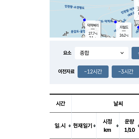
2
덕적북리
자월도
27.7
℃
26.2
℃
2.1
m/s
0.0
m/s
-
mm
-
mm
요소
풍도
26.6
덕적지도
0.8
m/
-
-12시간
-3시간
mm
이전자료
26.9
℃
대
0.9
m/s
-
mm
26.2
0.2
m
-
mm
시간
날씨
시정
운량
일.시
현재일기
km
1/10