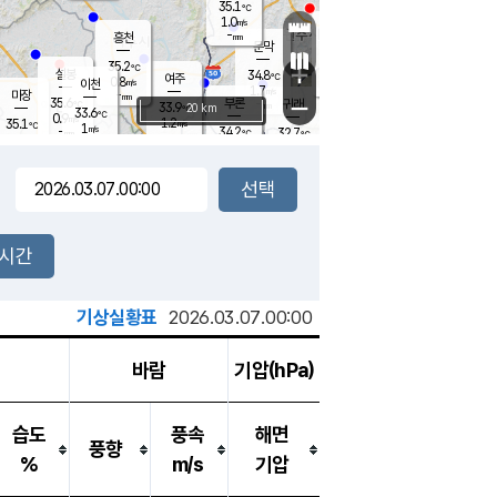
35.1
℃
강림
1.0
m/s
원주
-
흥천
mm
33.5
℃
문막
2.2
m/s
34.7
℃
35.2
-
℃
mm
+
1.5
설봉
m/s
34.8
℃
여주
0.8
m/s
이천
-
mm
1.7
m/s
-
마장
mm
신림
35.6
부론
-
귀래
−
℃
mm
33.9
20 km
℃
33.6
℃
0.9
m/s
1.2
35.1
m/s
℃
33.7
1
m/s
℃
-
34.2
32.7
mm
℃
-
℃
mm
1.8
m/s
-
1.6
mm
m/s
1.1
0.6
m/s
m/s
-
mm
-
백운
mm
-
-
mm
mm
백암
장호원
34.6
℃
2.0
m/s
34.0
℃
34.6
엄정
℃
-
mm
0.8
m/s
1.4
m/s
노은
-
mm
-
34.4
mm
℃
개
2시간
2.0
m/s
34.6
℃
-
mm
7
1.2
℃
m/s
-
m/s
mm
m
기상실황표
2026.03.07.00:00
바람
기압(hPa)
습도
풍속
해면
풍향
%
m/s
기압