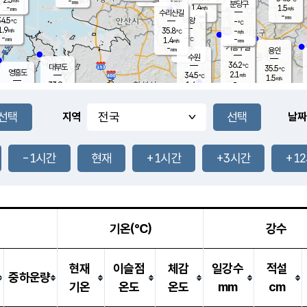
-
-
mm
무의도
mm
mm
분당구
1.4
-
1.5
m/s
m/s
mm
수리산길
-
-
mm
mm
4.5
의왕
-
℃
℃
1.9
35.8
m/s
-
m/s
℃
-
-
-
mm
1.4
℃
mm
m/s
기흥구갈
-
-
m/s
mm
용인
-
수원
mm
36.2
℃
대부도
35.5
℃
영흥도
2.1
34.5
m/s
℃
1.5
m/s
-
mm
1.6
33.9
m/s
-
℃
mm
32.4
℃
-
오산
2.2
mm
m/s
0.8
m/s
-
mm
-
mm
향남
34.2
℃
지역
날짜
1.7
m/s
34.7
-
℃
운평
mm
송탄
1.7
℃
m/s
-
s
mm
34.1
보
℃
35.9
-1시간
현재
+1시간
+3시간
+1
℃
1.7
m/s
산
1.3
m/s
-
32.
mm
-
mm
1.8
℃
-
m
/s
기온(℃)
강수
현재
이슬점
체감
일강수
적설
중하운량
기온
온도
온도
mm
cm