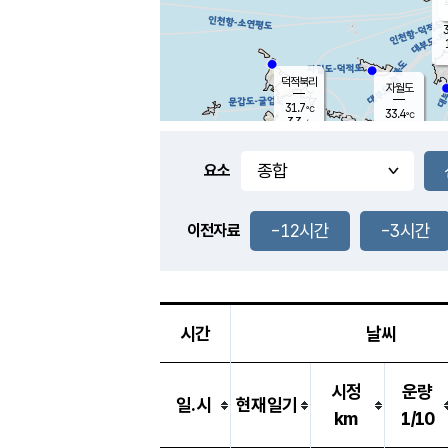
3
덕적북리
자월도
31.7
℃
33.4
℃
3.3
m/s
1.5
m/s
-
mm
-
mm
요소
풍도
31.3
덕적지도
1.1
m/
-
-12시간
-3시간
mm
이전자료
30.1
℃
대
2.5
m/s
-
mm
33.0
3.0
m
-
mm
시간
날씨
시정
운량
일.시
현재일기
km
1/10