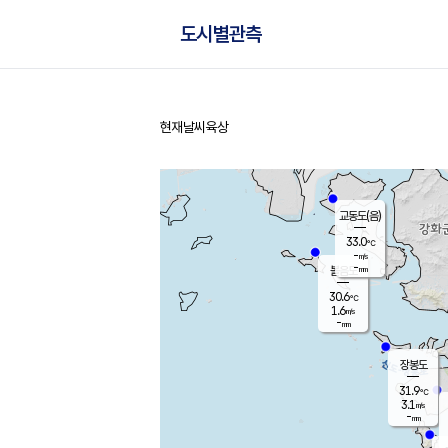
도시별관측
현재날씨
육상
홈
교동도(음)
33.0
℃
-
m/s
-
mm
볼음도
대연평
30.6
℃
1.6
m/s
33.0
℃
-
mm
1.7
m/s
-
mm
장봉도
31.9
℃
3.1
m/s
-
mm