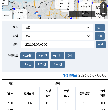
31.5
0.6
m/s
℃
-
-
-
mm
-
℃
mm
+
m/s
기흥구갈
-
-
m/s
mm
용인
-
mm
−
31.5
℃
대부도
20 km
30.0
℃
영흥도
0.3
m/s
1.7
m/s
-
mm
28.4
-
℃
mm
30.4
℃
오산
1.5
m/s
2.0
m/s
-
mm
요소
-
mm
향남
28.4
℃
0.5
m/s
32.8
-
지역
℃
운평
mm
송탄
0.2
℃
m/s
-
s
mm
29.5
보
℃
날짜
33.2
℃
1.7
m/s
산
0.4
m/s
-
26.
mm
-
mm
0.0
℃
이전자료
-12시간
-3시간
-1시간
현재
-
m
/s
+1시간
+3시간
+12시간
기상실황표
2026.03.07.00:00
시간
날씨
시정
운량
현재
일.시
현재일기
중하운량
km
1/10
기온
도시별 기상실황표로 지점, 날씨, 기온, 강수, 바람, 기압등을 안내한 표입
7.00H
흐림
11.0
10
10
0.1