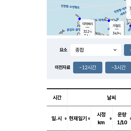
3
덕적북리
자월도
32.2
℃
34.9
℃
3.6
m/s
1.8
m/s
-
mm
-
mm
요소
풍도
32.0
덕적지도
1.5
m/
-
-12시간
-3시간
mm
이전자료
30.7
℃
대
2.9
m/s
-
mm
33.4
5.3
m
-
mm
시간
날씨
시정
운량
일.시
현재일기
km
1/10