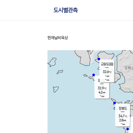
도시별관측
현재날씨
육상
홈
교동도(음)
32.6
℃
-
m/s
-
mm
볼음도
대연평
32.9
℃
4.2
m/s
34.1
℃
-
mm
1.6
m/s
-
mm
장봉도
34.7
℃
2.8
m/s
-
mm