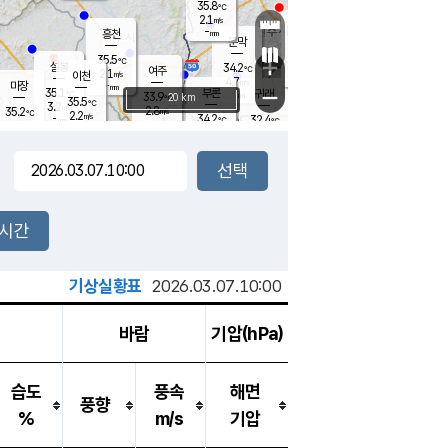
35.8
℃
강림
2.1
m/s
원주
-
흥천
mm
31.4
℃
문막
2.5
m/s
35.7
℃
35.5
-
℃
mm
+
3.3
설봉
m/s
34.2
℃
여주
2.1
m/s
이천
-
mm
4.7
m/s
-
마장
mm
신림
35.1
부론
-
귀래
−
℃
mm
33.9
20 km
℃
35.5
℃
3.2
m/s
2.8
35.2
m/s
℃
31.9
2.2
m/s
℃
-
34.2
32.4
mm
℃
-
℃
mm
2.9
m/s
-
1.8
mm
m/s
4.0
2.7
m/s
m/s
-
mm
-
백운
mm
-
-
mm
mm
백암
장호원
34.1
℃
2.6
m/s
34.9
℃
33.9
엄정
℃
-
mm
2.3
m/s
2.7
m/s
노은
-
mm
-
34.1
mm
℃
개
2시간
2.5
m/s
33.9
℃
-
mm
0
3.8
℃
m/s
-
m/s
mm
m
기상실황표
2026.03.07.10:00
바람
기압(hPa)
습도
풍속
해면
풍향
%
m/s
기압