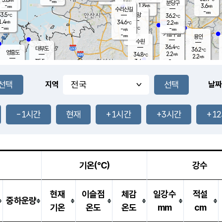
-
-
mm
무의도
mm
mm
분당구
1.8
-
3.6
m/s
m/s
mm
수리산길
-
-
mm
mm
3.5
의왕
36.2
℃
℃
1.4
34.6
m/s
2.2
m/s
℃
-
-
-
mm
-
℃
mm
m/s
기흥구갈
-
-
m/s
mm
용인
-
수원
mm
36.4
℃
대부도
36.2
℃
영흥도
2.2
34.8
m/s
℃
2.2
m/s
-
mm
3.4
35.5
m/s
-
℃
mm
33.8
℃
-
오산
3.1
mm
m/s
0.4
m/s
-
mm
-
mm
향남
34.8
℃
지역
날짜
2.5
m/s
36.2
-
℃
운평
mm
송탄
1.1
℃
m/s
-
s
mm
34.5
보
℃
36.0
-1시간
현재
+1시간
+3시간
+1
℃
3.4
m/s
산
1.7
m/s
-
34.
mm
-
mm
1.5
℃
-
m
/s
기온(℃)
강수
현재
이슬점
체감
일강수
적설
중하운량
기온
온도
온도
mm
cm