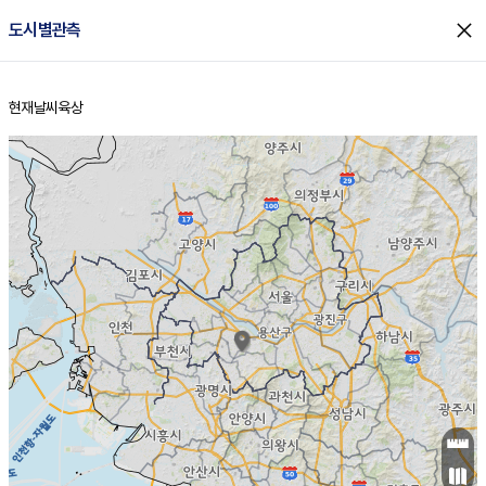
close
도시별관측
현재날씨
육상
홈