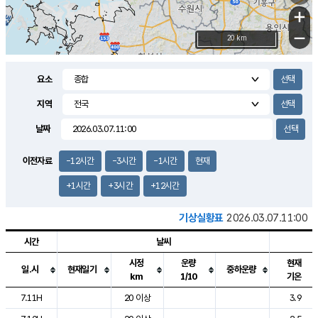
+
−
20 km
요소
지역
날짜
이전자료
-12시간
-3시간
-1시간
현재
+1시간
+3시간
+12시간
기상실황표
2026.03.07.11:00
시간
날씨
시정
운량
현재
일.시
현재일기
중하운량
km
1/10
기온
도시별 기상실황표로 지점, 날씨, 기온, 강수, 바람, 기압등을 안내한 표입
7.11H
20 이상
3.9