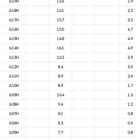
6.19H
13.6
1.9
6.18H
14.1
2.3
6.17H
13.7
3.3
6.16H
13.0
4.7
6.15H
14.8
4.9
6.14H
16.1
4.9
6.13H
12.3
3.9
6.12H
8.4
3.0
6.11H
8.9
2.6
6.10H
8.9
1.7
6.09H
10.4
1.3
6.08H
9.6
1.2
6.07H
8.1
0.8
6.06H
5.3
0.5
6.05H
7.7
0.8