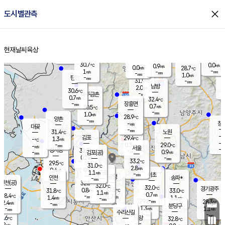
close
도시별관측
장남
판문점
29.7
℃
0.3
m/s
화현
28.5
동두천
℃
남면
-
현재날씨
육상
mm
파주
0.0
홈
m/s
포천
27.2
-
31.7
℃
mm
℃
30.0
℃
30.7
0.0
0.9
m/s
℃
m/s
0.0
양주
28.7
m/s
가
℃
-
1
-
mm
m/s
mm
-
mm
1.0
m/s
-
탄현
mm
31.9
-
2
℃
mm
남방
2.0
m/s
0
30.6
℃
-
파주금촌
mm
0.7
m/s
32.4
℃
-
장흥면
mm
0.7
m/s
30.5
℃
-
mm
1.0
m/s
28.9
℃
양촌
-
mm
창
-
m/s
은평
대곶
-
mm
31.4
노원
℃
-
김포
29.4
1.3
℃
-
m/s
℃
-
m/
-
0.3
29.0
m/s
mm
-
℃
m/s
서울
-
경서동
31.3
m
-
0.9
℃
mm
-
김포(공)
m/s
mm
0.2
-
m/s
mm
33.2
℃
29.5
-
℃
mm
31.0
℃
2.8
m/s
0.4
부천
m/s
1.1
구로
m/s
-
서초
mm
-
광명
mm
인천
송파*
-
mm
인천(공)
32.5
℃
32.0
℃
32.0
과천
경기광주
℃
33.5
0.8
31.8
33.0
m/s
℃
℃
℃
1.1
m/s
0.7
m/s
28.4
-
1.7
℃
mm
1.4
m/s
1.1
m/s
-
m/s
mm
-
29.8
28.3
mm
2.4
-
℃
℃
m/s
-
-
mm
무의도
mm
mm
분당구
1.3
-
1.1
m/s
m/s
mm
수리산길
-
-
mm
mm
7.6
의왕
32.8
℃
℃
0.2
m/s