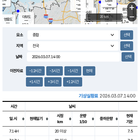
-
0.8
m/s
℃
-
-
-
mm
-
℃
mm
+
m/s
기흥구갈
-
-
m/s
mm
용인
-
수원
mm
−
30.7
℃
대부도
20 km
29.9
℃
영흥도
0.5
31.2
m/s
℃
1.7
m/s
-
mm
1.7
27.9
m/s
-
℃
mm
29.0
℃
-
오산
1.3
mm
m/s
0.2
m/s
-
mm
요소
-
mm
향남
30.4
℃
1.1
m/s
32.0
-
지역
℃
운평
mm
송탄
0.4
℃
m/s
-
s
mm
27.7
보
℃
날짜
32.7
℃
1.1
m/s
산
1.1
m/s
-
26.
mm
-
mm
0.2
℃
이전자료
-12시간
-3시간
-1시간
현재
-
m
/s
+1시간
+3시간
+12시간
기상실황표
2026.03.07.14:00
시간
날씨
시정
운량
현재
일.시
현재일기
중하운량
km
1/10
기온
도시별 기상실황표로 지점, 날씨, 기온, 강수, 바람, 기압등을 안내한 표입
7.14H
20 이상
7.5