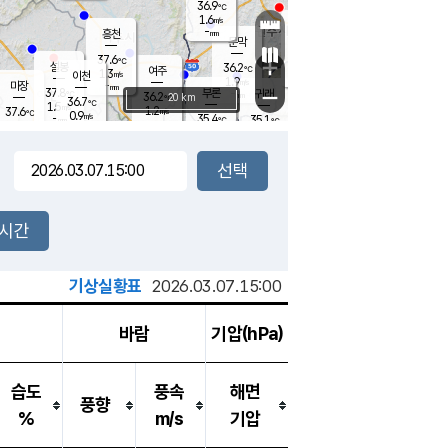
36.9
℃
강림
1.6
m/s
원주
-
흥천
mm
35.2
℃
문막
1.8
m/s
36.7
℃
37.6
-
℃
mm
+
2.2
설봉
m/s
36.2
℃
여주
1.3
m/s
이천
-
mm
1.9
m/s
-
마장
mm
신림
37.8
부론
-
귀래
−
℃
mm
36.2
20 km
℃
36.7
℃
1.5
m/s
1.2
37.6
m/s
℃
35.6
0.9
m/s
℃
-
35.4
35.1
mm
℃
-
℃
mm
1.2
m/s
-
1.4
mm
m/s
1.2
2.3
m/s
m/s
-
mm
-
백운
mm
-
-
mm
mm
백암
장호원
35.9
℃
2.7
m/s
35.6
℃
36.4
엄정
℃
-
mm
1.3
m/s
0.8
m/s
노은
-
mm
-
36.3
mm
℃
개
2시간
1.9
m/s
36.3
℃
-
mm
6
1.5
℃
m/s
-
m/s
mm
m
기상실황표
2026.03.07.15:00
바람
기압(hPa)
습도
풍속
해면
풍향
%
m/s
기압