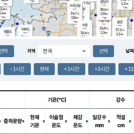
-
-
mm
무의도
mm
mm
분당구
1.3
-
1.2
m/s
m/s
mm
수리산길
-
-
mm
mm
3.4
의왕
38.6
℃
℃
2.4
34.7
m/s
0.9
m/s
℃
-
-
-
mm
0.8
℃
mm
m/s
기흥구갈
-
-
m/s
mm
용인
-
수원
mm
36.9
℃
대부도
37.2
℃
영흥도
1.0
36.4
m/s
℃
2.2
m/s
-
mm
0.8
34.4
m/s
-
℃
mm
34.1
℃
-
오산
2.6
mm
m/s
3.3
m/s
-
mm
-
mm
향남
36.9
℃
지역
날짜
1.5
m/s
37.5
-
℃
운평
mm
송탄
1.1
℃
m/s
-
s
mm
34.6
보
℃
38.4
-1시간
현재
+1시간
+3시간
+1
℃
2.8
m/s
산
1.1
m/s
-
33.
mm
-
mm
1.3
℃
-
m
/s
기온(℃)
강수
현재
이슬점
체감
일강수
적설
중하운량
기온
온도
온도
mm
cm