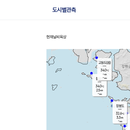
도시별관측
현재날씨
육상
홈
교동도(음)
34.0
℃
-
m/s
-
mm
볼음도
대연평
34.0
℃
2.5
m/s
34.0
℃
-
mm
3.3
m/s
-
mm
장봉도
32.6
℃
3.3
m/s
-
mm