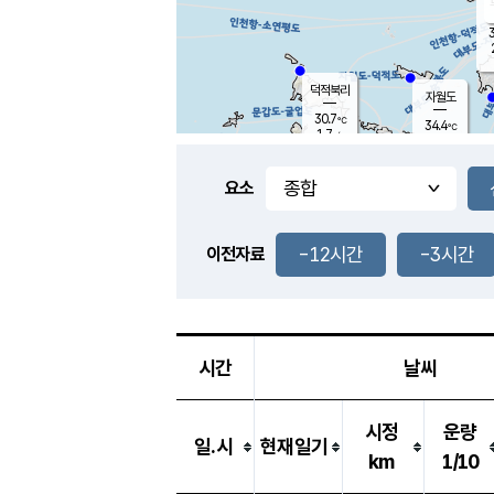
3
덕적북리
자월도
30.7
℃
34.4
℃
1.7
m/s
1.2
m/s
-
mm
-
mm
요소
풍도
31.3
덕적지도
1.5
m/
-
-12시간
-3시간
mm
이전자료
29.1
℃
대
3.7
m/s
-
mm
32.8
2.0
m
-
mm
시간
날씨
시정
운량
일.시
현재일기
km
1/10