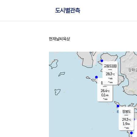
도시별관측
현재날씨
육상
홈
교동도(음)
28.3
℃
-
m/s
-
mm
볼음도
대연평
28.4
℃
0.1
m/s
30.2
℃
-
mm
2.4
m/s
-
mm
장봉도
29.3
℃
1.9
m/s
-
mm