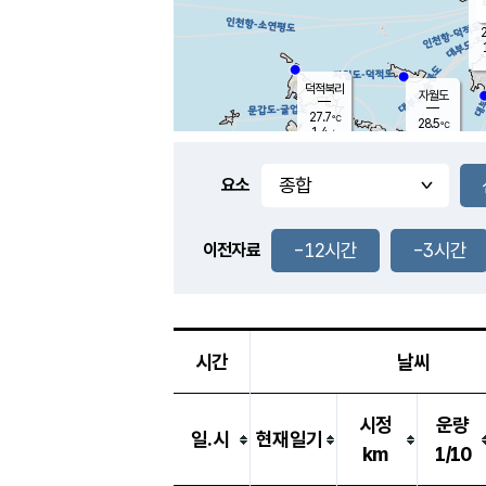
2
덕적북리
자월도
27.7
℃
28.5
℃
1.4
m/s
2.1
m/s
-
mm
-
mm
요소
풍도
27.4
덕적지도
0.6
m/
-
-12시간
-3시간
mm
이전자료
27.0
℃
대
4.0
m/s
-
mm
26.4
0.4
m
-
mm
시간
날씨
시정
운량
일.시
현재일기
km
1/10