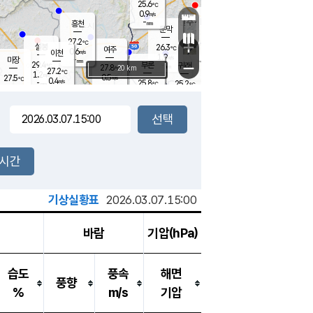
25.6
℃
강림
0.9
m/s
원주
-
흥천
mm
23.8
℃
문막
0.2
m/s
28.6
℃
27.2
-
℃
mm
+
0.7
설봉
m/s
26.3
℃
여주
0.6
m/s
이천
-
mm
1.9
m/s
-
마장
mm
신림
29.4
부론
-
귀래
−
℃
mm
27.8
20 km
℃
27.2
℃
1.2
m/s
0.5
27.5
m/s
℃
23.7
0.4
m/s
℃
-
25.8
25.2
mm
℃
-
℃
mm
0.4
m/s
-
0.2
mm
m/s
0.8
0.1
m/s
m/s
-
mm
-
백운
mm
-
-
mm
mm
백암
장호원
24.4
℃
0.3
m/s
24.2
℃
26.6
엄정
℃
-
mm
0.0
m/s
0.5
m/s
노은
-
mm
-
25.9
mm
℃
개
2시간
0.4
m/s
25.6
℃
-
mm
0.1
℃
m/s
-
/s
mm
m
기상실황표
2026.03.07.15:00
바람
기압(hPa)
습도
풍속
해면
풍향
%
m/s
기압