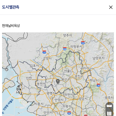
close
도시별관측
현재날씨
육상
홈