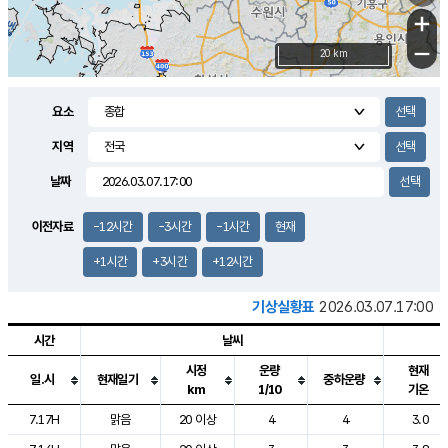
+
−
20 km
요소
지역
날짜
이전자료
-12시간
-3시간
-1시간
현재
+1시간
+3시간
+12시간
기상실황표
2026.03.07.17:00
시간
날씨
시정
운량
현재
일.시
현재일기
중하운량
km
1/10
기온
도시별 기상실황표로 지점, 날씨, 기온, 강수, 바람, 기압등을 안내한 표입
7.17H
맑음
20 이상
4
4
3.0