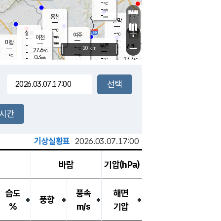
-
℃
강림
-
m/s
원주
-
흥천
mm
26.5
℃
문막
0.5
m/s
28.8
℃
-
-
℃
mm
+
4.2
설봉
m/s
-
℃
여주
-
m/s
이천
-
mm
-
m/s
-
마장
mm
신림
-
부론
-
귀래
−
℃
mm
-
20 km
℃
27.6
℃
-
m/s
-
-
m/s
℃
-
0.3
m/s
℃
-
-
27.7
mm
℃
-
℃
mm
-
m/s
-
-
mm
m/s
-
3.2
m/s
m/s
-
mm
-
백운
mm
-
-
mm
mm
백암
장호원
27.4
℃
2.1
m/s
-
℃
-
엄정
℃
0.5
mm
-
m/s
-
m/s
노은
-
mm
-
-
mm
℃
개
2시간
-
m/s
-
℃
-
mm
-
℃
m/s
-
/s
mm
m
기상실황표
2026.03.07.17:00
바람
기압(hPa)
습도
풍속
해면
풍향
%
m/s
기압