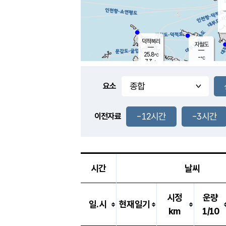
덕적북리
자월도
25.8
℃
-
℃
7.3
m/s
-
m/s
-
mm
-
mm
요소
풍도
-
℃
덕적지도
-
m/s
-
-12시간
-3시간
mm
이전자료
-
℃
대
-
m/s
-
mm
-
℃
-
m/s
-
mm
시간
날씨
시정
운량
일.시
현재일기
km
1/10