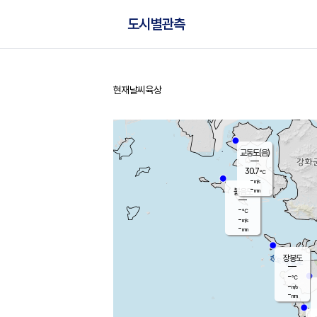
도시별관측
현재날씨
육상
홈
교동도(음)
30.7
℃
-
m/s
-
mm
볼음도
대연평
-
℃
-
m/s
-
℃
-
mm
-
m/s
-
mm
장봉도
-
℃
-
m/s
-
mm