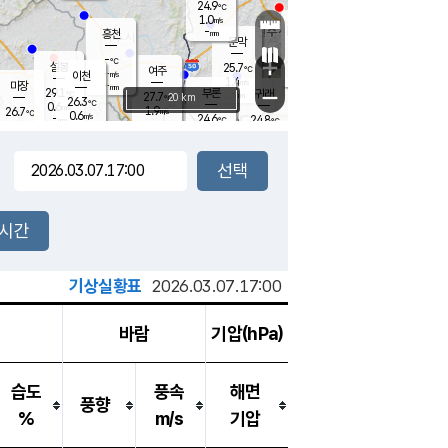
24.9
℃
강림
1.0
m/s
원주
-
흥천
mm
22.5
℃
문막
0.3
m/s
27.7
℃
-
-
℃
mm
+
0.7
설봉
m/s
25.7
℃
여주
-
m/s
이천
-
mm
1.4
m/s
-
마장
mm
신림
29.1
부론
-
귀래
−
℃
mm
27.7
20 km
℃
26.3
℃
0.6
m/s
1.9
26.7
m/s
℃
23.1
0.6
m/s
℃
-
24.6
24.8
mm
℃
-
℃
mm
0.2
m/s
-
0.5
mm
m/s
0.0
0.5
m/s
m/s
-
mm
-
백운
mm
-
-
mm
mm
백암
장호원
23.8
℃
0.5
m/s
24.3
℃
26.3
엄정
℃
-
mm
0.6
m/s
0.3
m/s
노은
-
mm
-
25.3
mm
℃
개
2시간
0.0
m/s
24.7
℃
-
mm
0.5
℃
m/s
-
/s
mm
m
기상실황표
2026.03.07.17:00
바람
기압(hPa)
습도
풍속
해면
풍향
%
m/s
기압