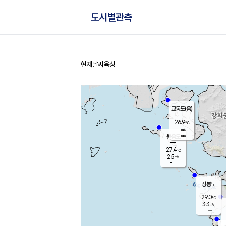
도시별관측
현재날씨
육상
홈
교동도(음)
26.9
℃
-
m/s
-
mm
볼음도
대연평
27.4
℃
2.5
m/s
29.2
℃
-
mm
1.1
m/s
-
mm
장봉도
29.0
℃
3.3
m/s
-
mm