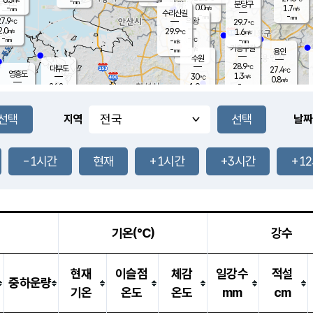
-
-
mm
무의도
mm
mm
분당구
0.0
-
1.7
m/s
m/s
mm
수리산길
-
-
mm
mm
7.9
의왕
29.7
℃
℃
2.0
29.9
m/s
1.6
m/s
℃
-
-
-
mm
-
℃
mm
m/s
기흥구갈
-
-
m/s
mm
용인
-
수원
mm
28.9
℃
대부도
27.4
℃
영흥도
1.3
30
m/s
℃
0.8
m/s
-
mm
1.9
26.8
m/s
-
℃
mm
28.8
℃
-
오산
0.4
mm
m/s
2.6
m/s
-
mm
-
mm
향남
29.0
℃
지역
날짜
1.8
m/s
30.1
-
℃
운평
mm
송탄
-
℃
m/s
-
s
mm
27.5
보
℃
30.1
-1시간
현재
+1시간
+3시간
+1
℃
0.1
m/s
산
0.9
m/s
-
-
mm
-
mm
-
m
℃
-
m
/s
기온(℃)
강수
현재
이슬점
체감
일강수
적설
중하운량
기온
온도
온도
mm
cm