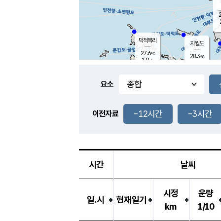
2
덕적북리
자월도
27.6
℃
28.3
℃
1.9
m/s
3.8
m/s
-
mm
-
mm
요소
풍도
28.2
덕적지도
0.6
m/
-
-12시간
-3시간
mm
이전자료
28.0
℃
대
2.2
m/s
-
mm
26.0
0.0
m
-
mm
시간
날씨
시정
운량
일.시
현재일기
km
1/10