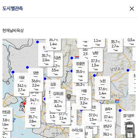
close
도시별관측
장남
판문점
36.3
℃
1.1
m/s
화현
35.8
동두천
℃
남면
-
현재날씨
육상
mm
파주
0.8
홈
m/s
포천
35.6
-
35.2
℃
mm
℃
35.6
℃
35.7
0.3
1.1
m/s
℃
m/s
-
양주
35.7
m/s
가
℃
-
1.4
-
mm
m/s
mm
-
mm
2.7
m/s
-
탄현
mm
36.6
-
3
℃
mm
남방
2.9
m/s
0
35.7
℃
-
파주금촌
mm
2.0
m/s
37.3
℃
-
장흥면
mm
1.3
m/s
35.2
℃
-
mm
3.5
m/s
35.5
℃
양촌
-
mm
창
-
m/s
은평
대곶
-
mm
36.6
노원
℃
-
김포
35.3
2.2
℃
34.1
m/s
℃
-
m/
-
1.3
37.6
m/s
mm
2.7
℃
m/s
서울
-
경서동
36.2
m
-
1.4
℃
mm
-
김포(공)
m/s
mm
1.3
-
m/s
mm
37.2
℃
34.7
-
℃
mm
35.7
℃
3.2
m/s
3.4
부천
m/s
4.3
구로
m/s
-
서초
mm
-
광명
mm
인천
송파*
-
mm
인천(공)
36.1
℃
37.7
℃
37.0
과천
경기광주
℃
37.2
1.3
35.7
37.4
m/s
℃
℃
℃
2.1
m/s
1.5
m/s
33.8
-
2.3
℃
mm
2.8
m/s
2.4
m/s
-
m/s
mm
-
36.4
35.5
mm
3.6
-
℃
℃
m/s
-
-
mm
무의도
mm
mm
분당구
1.8
-
1.4
m/s
m/s
mm
수리산길
-
-
mm
mm
3.0
의왕
38.1
℃
℃
2.0
m/s