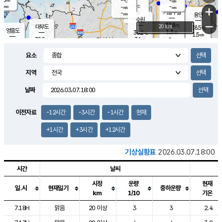
-
-
m/s
℃
-
-
-
mm
-
℃
mm
+
m/s
기흥구갈
-
-
m/s
mm
용인
-
수원
mm
−
37.8
℃
대부도
20 km
38.5
℃
영흥도
1.3
36.2
m/s
℃
1.5
m/s
-
mm
3.1
32.8
m/s
-
℃
mm
34.3
℃
-
오산
2.2
mm
m/s
2.9
m/s
-
mm
요소
-
mm
향남
36.4
℃
2.1
m/s
36.3
-
지역
℃
운평
mm
송탄
-
℃
m/s
-
s
mm
34.1
보
℃
날짜
37.8
℃
3.1
m/s
산
1.0
m/s
-
34.
mm
-
mm
0.7
℃
이전자료
-12시간
-3시간
-1시간
현재
-
m
/s
+1시간
+3시간
+12시간
기상실황표
2026.03.07.18:00
시간
날씨
시정
운량
현재
일.시
현재일기
중하운량
km
1/10
기온
도시별 기상실황표로 지점, 날씨, 기온, 강수, 바람, 기압등을 안내한 표입
7.18H
맑음
20 이상
3
3
2.4