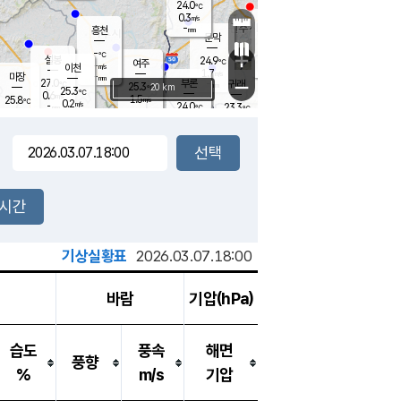
24.0
℃
강림
0.3
m/s
원주
-
흥천
mm
22.3
℃
문막
0.1
m/s
26.4
℃
-
-
℃
mm
+
0.6
설봉
m/s
24.9
℃
여주
-
m/s
이천
-
mm
1.7
m/s
-
마장
mm
신림
27.0
부론
-
귀래
−
℃
mm
25.3
20 km
℃
25.3
℃
0.6
m/s
1.5
25.8
m/s
℃
21.9
0.2
m/s
℃
-
24.0
23.3
mm
℃
-
℃
mm
0.2
m/s
-
0.3
mm
m/s
0.0
0.4
m/s
m/s
-
mm
-
백운
mm
-
-
mm
mm
백암
장호원
22.3
℃
0.3
m/s
22.7
℃
24.7
엄정
℃
-
mm
0.0
m/s
0.8
m/s
노은
-
mm
-
23.6
mm
℃
개
2시간
0.5
m/s
23.3
℃
-
mm
1
0.0
℃
m/s
-
m/s
mm
m
기상실황표
2026.03.07.18:00
바람
기압(hPa)
습도
풍속
해면
풍향
%
m/s
기압