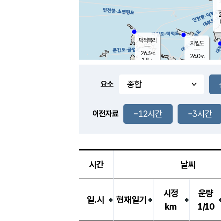
2
덕적북리
자월도
26.3
℃
26.0
℃
1.8
m/s
0.0
m/s
-
mm
-
mm
요소
풍도
26.6
덕적지도
0.5
m/
-
-12시간
-3시간
mm
이전자료
25.9
℃
대
1.4
m/s
-
mm
27.0
1.8
m
-
mm
시간
날씨
시정
운량
일.시
현재일기
km
1/10