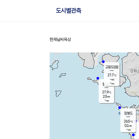
도시별관측
현재날씨
육상
홈
교동도(음)
27.7
℃
-
m/s
-
mm
볼음도
대연평
27.9
℃
2.5
m/s
27.3
℃
-
mm
0.7
m/s
-
mm
장봉도
26.5
℃
0.1
m/s
-
mm