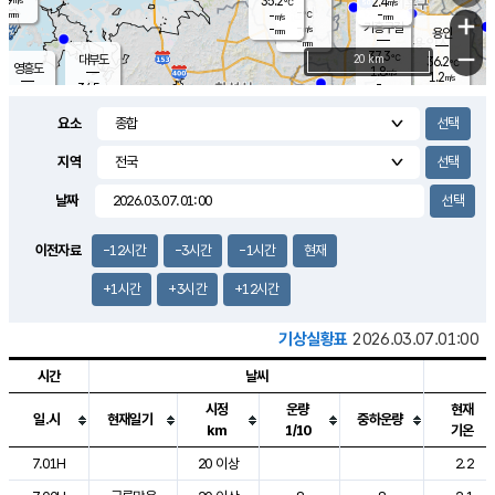
35.2
2.4
m/s
℃
-
-
-
mm
-
℃
mm
+
m/s
기흥구갈
-
-
m/s
mm
용인
-
mm
−
37.3
℃
대부도
20 km
36.2
℃
영흥도
1.8
m/s
1.2
m/s
-
mm
34.5
-
℃
mm
33.6
℃
오산
2.1
m/s
2.1
m/s
-
mm
요소
-
mm
향남
34.1
℃
1.6
m/s
36.8
-
지역
℃
운평
mm
송탄
0.6
℃
m/s
-
s
mm
34.8
보
℃
날짜
36.0
℃
2.4
m/s
산
1.7
m/s
-
33.
mm
-
mm
1.7
℃
이전자료
-12시간
-3시간
-1시간
현재
-
m
/s
+1시간
+3시간
+12시간
기상실황표
2026.03.07.01:00
시간
날씨
시정
운량
현재
일.시
현재일기
중하운량
km
1/10
기온
도시별 기상실황표로 지점, 날씨, 기온, 강수, 바람, 기압등을 안내한 표입
7.01H
20 이상
2.2