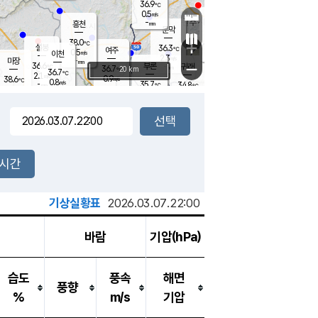
36.9
℃
강림
0.5
m/s
원주
-
흥천
mm
35.8
℃
문막
0.8
m/s
37.3
℃
38.0
-
℃
mm
+
2
설봉
m/s
36.3
℃
여주
0.5
m/s
이천
-
mm
2.3
m/s
-
마장
mm
신림
36.6
부론
-
귀래
−
℃
mm
36.7
20 km
℃
36.7
℃
2.1
m/s
0.9
38.6
m/s
℃
36.0
0.8
m/s
℃
-
35.7
34.8
mm
℃
-
℃
mm
0.8
m/s
-
1.5
mm
m/s
0.9
1.6
m/s
m/s
-
mm
-
백운
mm
-
-
mm
mm
백암
장호원
36.2
℃
1.8
m/s
35.9
℃
36.0
엄정
℃
-
mm
1.7
m/s
2.2
m/s
노은
-
mm
-
37.5
mm
℃
개
2시간
1.4
m/s
35.8
℃
-
mm
5
1.9
℃
m/s
-
m/s
mm
m
기상실황표
2026.03.07.22:00
바람
기압(hPa)
습도
풍속
해면
풍향
%
m/s
기압