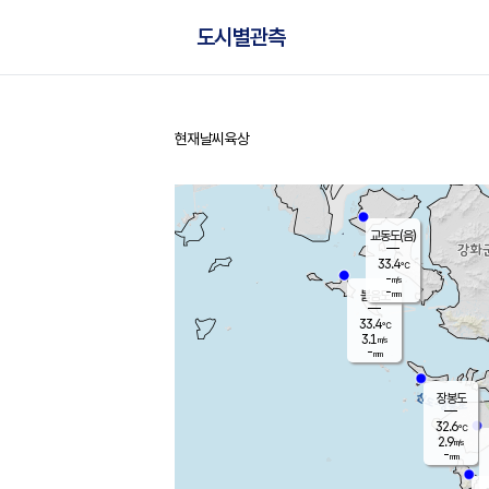
도시별관측
현재날씨
육상
홈
교동도(음)
33.4
℃
-
m/s
-
mm
볼음도
대연평
33.4
℃
3.1
m/s
33.4
℃
-
mm
2.3
m/s
-
mm
장봉도
32.6
℃
2.9
m/s
-
mm