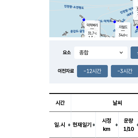
3
덕적북리
자월도
31.7
℃
34.6
℃
1.3
m/s
1.5
m/s
-
mm
-
mm
요소
풍도
30.9
덕적지도
2.9
m/
-
-12시간
-3시간
mm
이전자료
29.3
℃
대
3.7
m/s
-
mm
30.8
2.5
m
-
mm
시간
날씨
시정
운량
일.시
현재일기
km
1/10